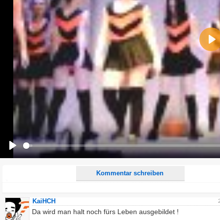
Name:
Pla
E-Mail-Adresse (optional):
Kommentar:
Alle HTML-Tags außer <br>, <strike> und <i> werden aus Deinem Kommentar entfernt.
URLs werden automatisch umgewandelt. Bitte verwende "www." oder "http://" in URLs
Ich möchte eine E-Mail, wenn zu meinem Kommentar Antworten erscheinen.
Ich möchte eine E-Mail, wenn auf dieser Seite weitere Kommentare erscheinen.
Play
Kommentar schreiben
KaiHCH
Da wird man halt noch fürs Leben ausgebildet !