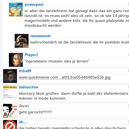
powerpaul
si. aber die tanzlehrerin hat gesagt dass das ein ganz no
tanzstil ist. es muss wohl also ok sein. so ok wie 14 jährig
magermodels und andere kids, die für quasi-pädophile 
missbraucht werden
iwoasesnet
wahrscheinlich ist die tanzlehrerin die im pedobär-kos
Player1
"irgendwann müssen sies ja lernen"
tribs89
www.quickmeme.com...a0f13ce0544b483e53b.jpg
bahaschne
idiocracy lässt grüßen. dann dürfte ja bald der elefantentanz 
männer in mode kommen.
Jezuz
geht garnicht!!!!!!!!
äh...
die hatten bereits zweistellig schwänze in allen drei löchern.