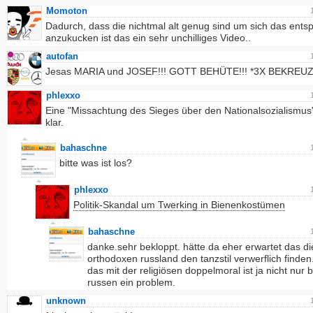
Momoton
Dadurch, dass die nichtmal alt genug sind um sich das ents
anzukucken ist das ein sehr unchilliges Video..
autofan
Jesas MARIA und JOSEF!!! GOTT BEHÜTE!!! *3X BEKREUZ
phlexxo
Eine "Missachtung des Sieges über den Nationalsozialismus" 
klar.
bahaschne
bitte was ist los?
phlexxo
Politik-Skandal um Twerking in Bienenkostümen
bahaschne
danke.sehr bekloppt. hätte da eher erwartet das di
orthodoxen russland den tanzstil verwerflich finden
das mit der religiösen doppelmoral ist ja nicht nur 
russen ein problem.
unknown