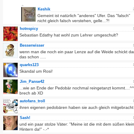
Keshik
Gemeint ist natürlich "anderes" Ufer. Das "falsch"
nicht gleich falsch verstehen, gelle...?!
hotnspicy
Sebastian Edathy hat wohl zum Lehrer umgeschult?
Besserwisser
wenn man die noch ein paar Lenze auf die Weide schickt da
das schon .....
quarks123
Skandal um Rosi!
Jim_Panse42
...wie an Ende der Pedobär nochmal reingetanzt kommt....^^
brech ab XD
autofans_troll
ihren eigenen pedobären haben sie auch gleich mitgebracht 
Sash!
und ein paar stolze Väter: "Meine ist die mit dem süßen klei
Hintern da!" -.-*