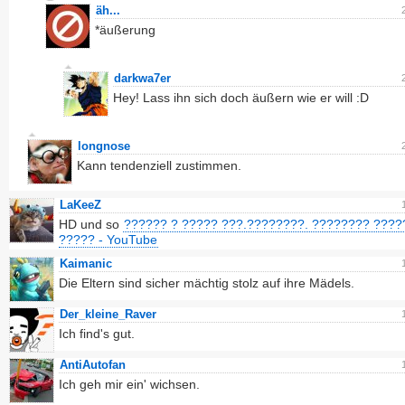
äh...
*äußerung
darkwa7er
Hey! Lass ihn sich doch äußern wie er will :D
longnose
Kann tendenziell zustimmen.
LaKeeZ
HD und so
?????? ? ????? ???.????????. ???????? ????
????? - YouTube
Kaimanic
Die Eltern sind sicher mächtig stolz auf ihre Mädels.
Der_kleine_Raver
Ich find's gut.
AntiAutofan
Ich geh mir ein' wichsen.