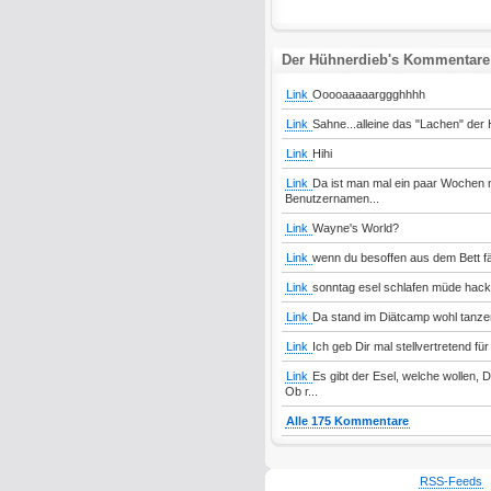
Der Hühnerdieb's Kommentare
Link
Ooooaaaaarggghhhh
Link
Sahne...alleine das "Lachen" der
Link
Hihi
Link
Da ist man mal ein paar Wochen n
Benutzernamen...
Link
Wayne's World?
Link
wenn du besoffen aus dem Bett fä
Link
sonntag esel schlafen müde hack
Link
Da stand im Diätcamp wohl tanze
Link
Ich geb Dir mal stellvertretend für 
Link
Es gibt der Esel, welche wollen, 
Ob r...
Alle 175 Kommentare
RSS-Feeds