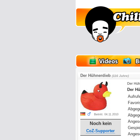
lder
Onlinespiele
Der Hühnerdieb
(116 Jahre)
Der Hüh
Der Hü
Aufrufe
Favoris
Abgeg
Beitritt: 04.11.2010
Abgeg
Anges
Noch kein
Gespie
CoZ-Supporter
Angese