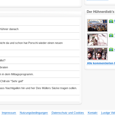
Der Hühnerdieb's
 Hühner danach
icht da und schon hat Porschi wieder einen neuen
llst?
Alle kommentierten 
braten
n in dem Mittagsprogramm.
Chill ein "Sehr geil"
Dass Nachtigallen hin und her Des Müllers Säcke tragen sollen.
Impressum
Nutzungsbedingungen
Datenschutz und Cookies
Kontakt
Lustige Vi