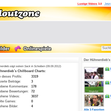
Lustige Videos
3.0
Jetzt
Der Hühnerdieb's
nerdieb
sägt seinen Sack in Scheiben
(09.09.2012)
hnerdieb´s Chillboard Charts:
 dieses Profils:
3319
ierte Beiträge:
3
ebene Kommentare:
178
ebene Bewertungen:
72
ehene Videos:
3037
lte Games:
0
hene Bilder:
4
Alle 3 Favoriten