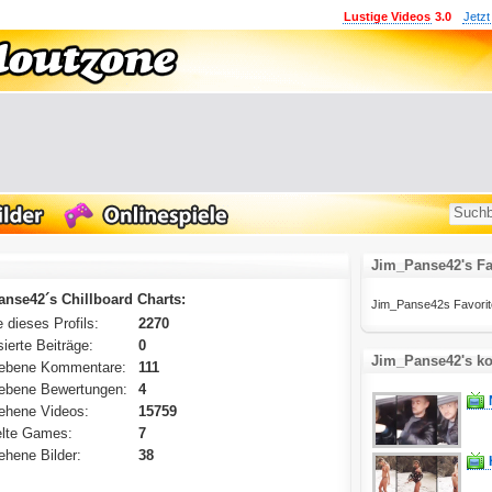
Lustige Videos
3.0
Jetzt
Jim_Panse42's Fa
nse42´s Chillboard Charts:
Jim_Panse42s Favoritenl
 dieses Profils:
2270
ierte Beiträge:
0
Jim_Panse42's ko
ebene Kommentare:
111
ebene Bewertungen:
4
ehene Videos:
15759
lte Games:
7
hene Bilder:
38