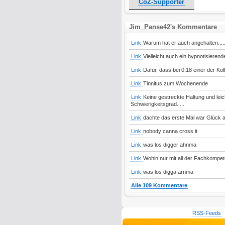
CoZ-Supporter
Jim_Panse42's Kommentare
Link
Warum hat er auch angehalten.....
Link
Vielleicht auch ein hypnotisierend
Link
Dafür, dass bei 0:18 einer der Kol
Link
Tinnitus zum Wochenende
Link
Keine gestreckte Haltung und leic
Schwierigkeitsgrad. ...
Link
dachte das erste Mal war Glück
Link
nobody canna cross it
Link
was los digger ahnma
Link
Wohin nur mit all der Fachkompe
Link
was los digga arnma
Alle 109 Kommentare
RSS-Feeds