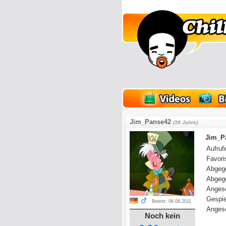
lder
Onlinespiele
Jim_Panse42
(39 Jahre)
Jim_Pa
Aufrufe
Favoris
Abgeg
Abgeg
Anges
Gespie
Beitritt: 08.08.2011
Angese
Noch kein