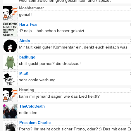
wechseln zwischen grob geschnitten und \"spitze\" ^^
Moshhammer
genial !
Hartz Fear
:P naja... hab schon besser gekotzt
Airala
Mir fällt kein guter Kommentar ein, denkt euch einfach was
badhugo
ch.ill guckt pornos? die drecksau!
M.aK
sehr coole werbung
Henning
kann mir jemand sagen wie das Lied heißt?
TheColdDeath
nette idee
President Charlie
Porno? Ihr meint doch sicher Prono, oder? ;) Das mit dem E