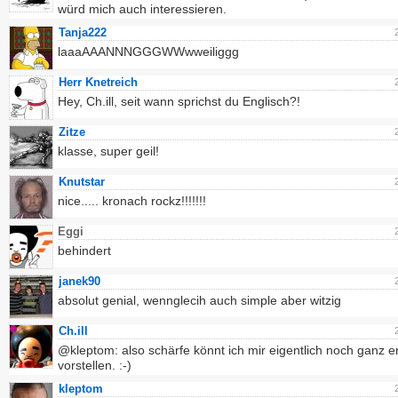
würd mich auch interessieren.
Tanja222
laaaAAANNNGGGWWwweiliggg
Herr Knetreich
Hey, Ch.ill, seit wann sprichst du Englisch?!
Zitze
klasse, super geil!
Knutstar
nice..... kronach rockz!!!!!!!
Eggi
behindert
janek90
absolut genial, wennglecih auch simple aber witzig
Ch.ill
@kleptom: also schärfe könnt ich mir eigentlich noch ganz e
vorstellen. :-)
kleptom