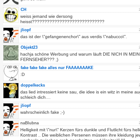
CH
weiss jemand wie dersong
heisst?????????????????????????????
jliopf
das ist der \"gefangenenchor\" aus verdis \"nabucco\".
Objekt23
hachja schöne Werbung und warum läuft DIE NICH IN MEI
FERNSEHER??? ;)
fake fake fake alles nur FAAAAAAAKE
:D
doppelkecks
das lied intressiert keine sau, die idee is ein witz in meine a
schleich dich....
jliopf
wahrscheinlich fake ;-)
naBlubna
Helligkeit mit \"nur\" Kerzen fürs dunkle und Flutlicht fürs hell
Kontrast .. Die weiblichen Persenen müssen ihre kleidung je