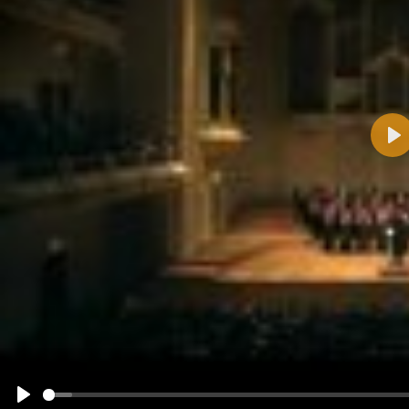
Pla
Name:
E-Mail-Adresse (optional):
Kommentar:
Alle HTML-Tags außer <br>, <strike> und <i> werden aus Deinem Kommentar entfernt.
URLs werden automatisch umgewandelt. Bitte verwende "www." oder "http://" in URLs
Ich möchte eine E-Mail, wenn zu meinem Kommentar Antworten erscheinen.
Ich möchte eine E-Mail, wenn auf dieser Seite weitere Kommentare erscheinen.