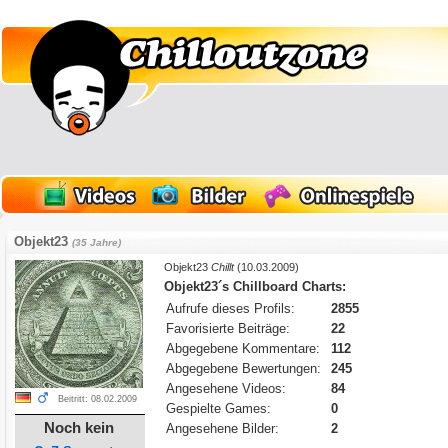
Objekt23
(35 Jahre)
Objekt23
Chillt
(10.03.2009)
Objekt23´s Chillboard Charts:
Aufrufe dieses Profils:
2855
Favorisierte Beiträge:
22
Abgegebene Kommentare:
112
Abgegebene Bewertungen:
245
Angesehene Videos:
84
Beitritt: 08.02.2009
Gespielte Games:
0
Noch kein
Angesehene Bilder:
2