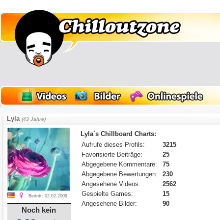
Lyla
(43 Jahre)
Lyla´s Chillboard Charts:
Aufrufe dieses Profils:
3215
Favorisierte Beiträge:
25
Abgegebene Kommentare:
75
Abgegebene Bewertungen:
230
Angesehene Videos:
2562
Gespielte Games:
15
Beitritt: 02.02.2009
Angesehene Bilder:
90
Noch kein