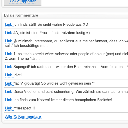
CoZ-Supporter
Lyla's Kommentare
Link
Ich finds süß! So sieht wahre Freude aus XD
Link
JA, sie ist eine Frau... finds trotzdem lustig =)
Link
@ minimal: Interessant, du schliesst aus meiner Antwort, dass ich w
soll? Ich beschäftige mi...
Link
1. politisch korrekt wäre: schwarz oder people of colour (poc) und nich
2. zum Thema "län...
Link
Supergeil! ich raste aus...wie er den Bass reinknallt. Vom feinsten... 
Link
Idiot!
Link
*lach* großartig! So wird es wohl gewesen sein ^^
Link
Diese Viecher sind echt scheinheilig! Wie zärtlich sie dann auf einma
Link
Ich finds zum Kotzen! Immer diesen homophoben Sprüche!
Link
rrrrrrespect!!!
Alle 75 Kommentare