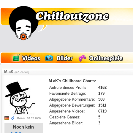
M.aK
(37 Jahre)
M.aK´s Chillboard Charts:
Aufrufe dieses Profils:
4162
Favorisierte Beiträge:
179
Abgegebene Kommentare:
508
Abgegebene Bewertungen:
1511
Angesehene Videos:
6719
Gespielte Games:
5
Beitritt: 02.02.2009
Angesehene Bilder:
3
Noch kein