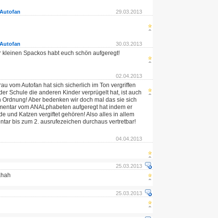
Autofan
29.03.2013
Autofan
30.03.2013
 kleinen Spackos habt euch schön aufgeregt!
02.04.2013
rau vom Autofan hat sich sicherlich im Ton vergriffen
der Schule die anderen Kinder verprügelt hat, ist auch
 in Ordnung! Aber bedenken wir doch mal das sie sich
entar vom ANALphabeten aufgeregt hat indem er
e und Katzen vergiftet gehören! Also alles in allem
tar bis zum 2. ausrufezeichen durchaus vertretbar!
04.04.2013
25.03.2013
ahah
25.03.2013