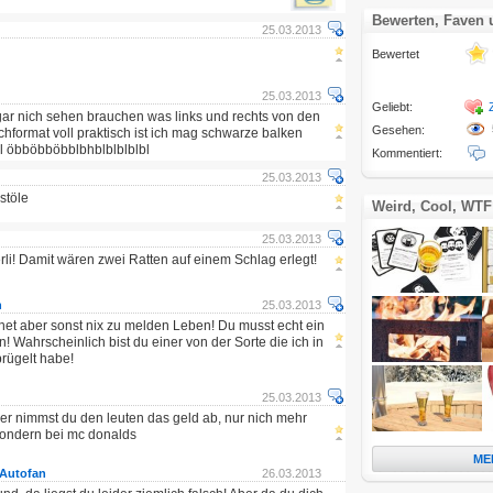
Bewerten, Faven
25.03.2013
Bewertet
25.03.2013
Geliebt:
ar nich sehen brauchen was links und rechts von den
Gesehen:
ochformat voll praktisch ist ich mag schwarze balken
oll öbböbböbblbhblblblblbl
Kommentiert:
25.03.2013
stöle
Weird, Cool, WTF
25.03.2013
li! Damit wären zwei Ratten auf einem Schlag erlegt!
n
25.03.2013
net aber sonst nix zu melden Leben! Du musst echt ein
! Wahrscheinlich bist du einer von der Sorte die ich in
rügelt habe!
25.03.2013
er nimmst du den leuten das geld ab, nur nich mehr
ondern bei mc donalds
ME
Autofan
26.03.2013