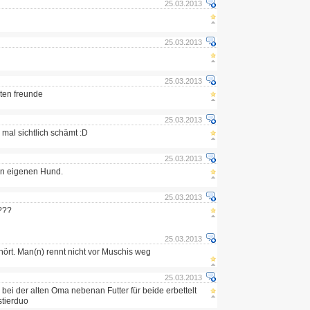
25.03.2013
25.03.2013
25.03.2013
ten freunde
25.03.2013
 mal sichtlich schämt :D
25.03.2013
en eigenen Hund.
25.03.2013
???
25.03.2013
hört. Man(n) rennt nicht vor Muschis weg
25.03.2013
bei der alten Oma nebenan Futter für beide erbettelt
stierduo