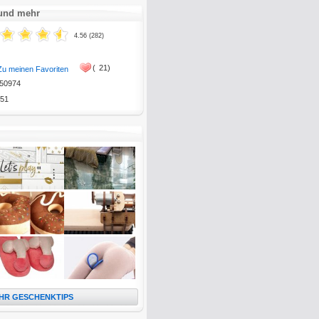
 und mehr
4.56 (282)
(
21)
Zu meinen Favoriten
50974
51
HR GESCHENKTIPS