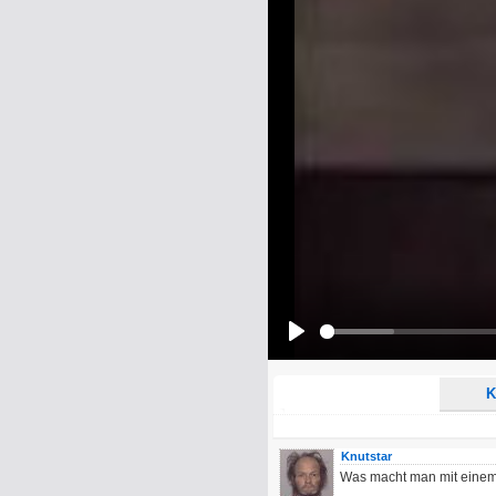
Name:
E-Mail-Adresse (optional):
Kommentar:
Alle HTML-Tags außer <br>, <strike> un
URLs werden automatisch umgewandelt. Bi
Ich möchte eine E-Mail, wenn z
Ich möchte eine E-Mail, wenn a
Play
K
Knutstar
Was macht man mit einem