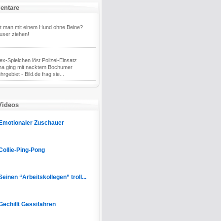
entare
 man mit einem Hund ohne Beine?
user ziehen!
ex-Spielchen löst Polizei-Einsatz
na ging mit nacktem Bochumer
rgebiet - Bild.de frag sie...
Videos
Emotionaler Zuschauer
Collie-Ping-Pong
Seinen “Arbeitskollegen” troll...
Gechillt Gassifahren