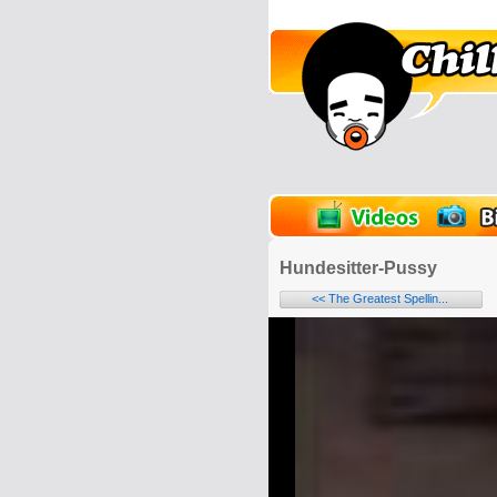
lder
Onlinespiele
Hundesitter-Pussy
<< The Greatest Spellin...