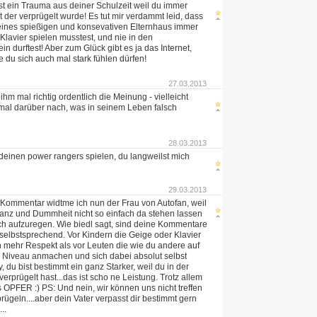
st ein Trauma aus deiner Schulzeit weil du immer
t der verprügelt wurde! Es tut mir verdammt leid, dass
eines spießigen und konsevativen Elternhaus immer
Klavier spielen musstest, und nie in den
n durftest! Aber zum Glück gibt es ja das Internet,
e du sich auch mal stark fühlen dürfen!
27.03.2013
ihm mal richtig ordentlich die Meinung - vielleicht
mal darüber nach, was in seinem Leben falsch
28.03.2013
einen power rangers spielen, du langweilst mich
29.03.2013
Kommentar widtme ich nun der Frau von Autofan, weil
ranz und Dummheit nicht so einfach da stehen lassen
h aufzuregen. Wie biedl sagt, sind deine Kommentare
h selbstsprechend. Vor Kindern die Geige oder Klavier
h mehr Respekt als vor Leuten die wie du andere auf
m Niveau anmachen und sich dabei absolut selbst
, du bist bestimmt ein ganz Starker, weil du in der
erprügelt hast...das ist scho ne Leistung. Trotz allem
s OPFER :) PS: Und nein, wir können uns nicht treffen
ügeln....aber dein Vater verpasst dir bestimmt gern
..