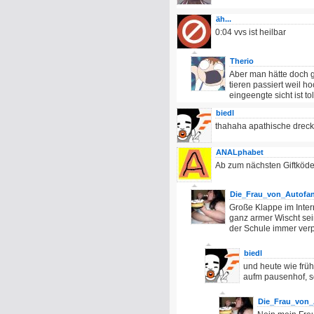
äh...
0:04 vvs ist heilbar
Therio
Aber man hätte doch g
tieren passiert weil h
eingeengte sicht ist t
biedl
thahaha apathische dreck
ANALphabet
Ab zum nächsten Giftköder
Die_Frau_von_Autofa
Große Klappe im Inter
ganz armer Wischt sein
der Schule immer verp
biedl
und heute wie früh
aufm pausenhof, s
Die_Frau_von_