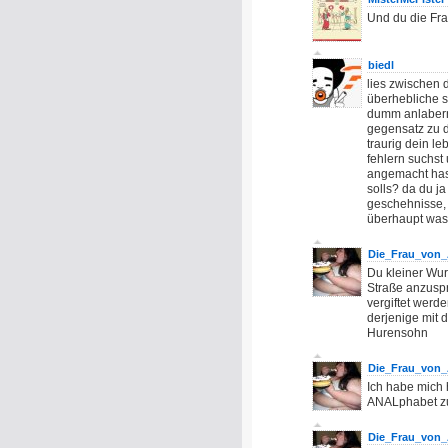
Und du die Fra
biedl
lies zwischen 
überhebliche s
dumm anlabern
gegensatz zu di
traurig dein le
fehlern suchst
angemacht hast
solls? da du ja
geschehnisse, 
überhaupt was 
Die_Frau_von_
Du kleiner Wur
Straße anzuspr
vergiftet werd
derjenige mit 
Hurensohn
Die_Frau_von_
Ich habe mich 
ANALphabet zu 
Die_Frau_von_