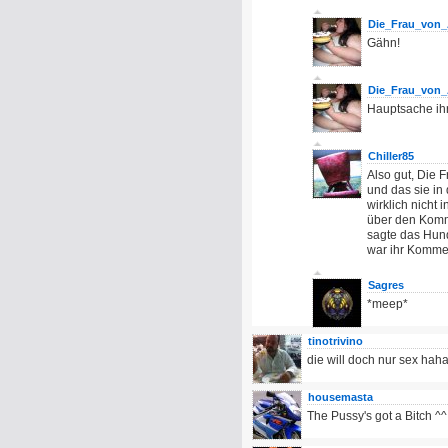
Die_Frau_von_
Gähn!
Die_Frau_von_
Hauptsache ihr
Chiller85
Also gut, Die F
und das sie in 
wirklich nicht
über den Komm
sagte das Hund
war ihr Kommen
Sagres
*meep*
tinotrivino
die will doch nur sex hah
housemasta
The Pussy's got a Bitch ^^