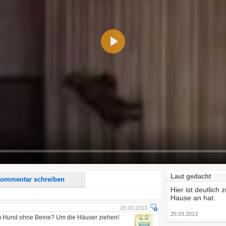
Play
d <i> werden aus Deinem Kommentar entfernt.
tte verwende "www." oder "http://" in URLs
u meinem Kommentar Antworten erscheinen.
uf dieser Seite weitere Kommentare erscheinen.
Laut gedacht
ommentar schreiben
Hier ist deutlich
Hause an hat.
26.03.2013
25.03.2013
 Hund ohne Beine? Um die Häuser ziehen!