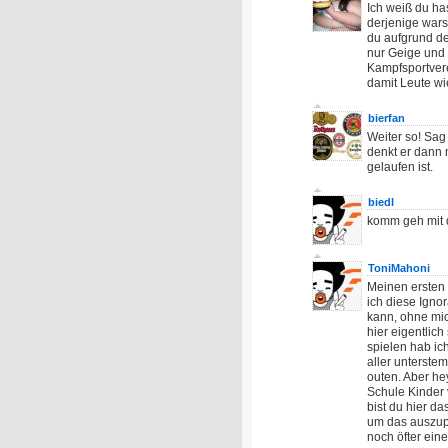
Ich weiß du ha
derjenige wars
du aufgrund d
nur Geige und 
Kampfsportverei
damit Leute wi
bierfan
Weiter so! Sag 
denkt er dann 
gelaufen ist.
biedl
komm geh mit d
ToniMahoni
Meinen ersten 
ich diese Igno
kann, ohne mic
hier eigentlic
spielen hab ic
aller unterste
outen. Aber hey
Schule Kinder v
bist du hier da
um das auszupr
noch öfter eine.