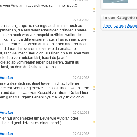
u vom Autofan, fragt sich was schlimmer ist o.O
In den Kategorien
27.03.2013
den zeilen, junge. ich springe auch immer noch auf
Tiere
,
Einfach Unglau
pinner an, die aus fadenscheinigen gründen andere
. dann noch was von respekt erzählen wollen. im
r kann ich da differenzieren. auch frag ich mich, wie
ben eigentlich ist, wenn du in den leben anderer nach
 und darauf hinweisen musst. wie du analpahet
, sagt viel mehr über dich, als über ihn aus. aber was
 die frau von autofan bist, baust du ja auf
die so ab vom realen leben passieren, damit du
hast, an dem du festhalten kannst.
Autofan
27.03.2013
m würdest dich nichtmal trauen mich auf offener
echen! Aber hier gleichzeitig es toll finden wenn Tiere
en und dann etwas von Respekt zu labern! Du bist hier
dem ganz traurigem Leben! bye the way, fickt dich du
Autofan
27.03.2013
hier nur angemeldet um Leute wie Autofan oder
beleidigen! Jetzt ist es einer mehr!:)
Autofan
27.03.2013