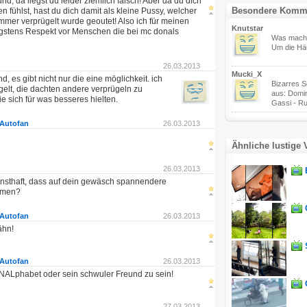
d, da liegst du leider ziemlich falsch! Aber da du dich
Besondere Komm
n fühlst, hast du dich damit als kleine Pussy, welcher
immer verprügelt wurde geoutet! Also ich für meinen
Knutstar
igstens Respekt vor Menschen die bei mc donals
Was macht
Um die Hä
26.03.2013
Mucki_X
d, es gibt nicht nur die eine möglichkeit. ich
Bizarres S
gelt, die dachten andere verprügeln zu
aus: Domi
e sich für was besseres hielten.
Gassi - Ruh
Autofan
26.03.2013
Ähnliche lustige 
26.03.2013
rnsthaft, dass auf dein gewäsch spannendere
mmen?
Autofan
26.03.2013
ähn!
Autofan
26.03.2013
ANALphabet oder sein schwuler Freund zu sein!
27.03.2013