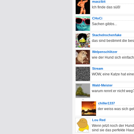
maxzibit
Ich finde das süß!
CHoCi
Sachen gibbs...
Stachelrochenfake
das sind bestimmt die bes
Welpenschlitzer
wie der Hund sich einfach
Stream
WOW, eine Katze hat ein
Wald-Meister
warum rennt er nicht weg
chiller1337
der weiss was sich ge
Lou Red
Wenn jetzt noch der Hund 
sind sie das perfekte Hau