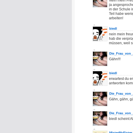
Nein mein Freun
ja angesproche
in der Schule 
Teil habe wen
arbeiten!
biedl
nein mein freun
hab die verprü
müssen, weil si
Die_Frau_von_
Gähn!!!
biedl
erwartest du e
antworten ko
Die_Frau_von_
Gähn, gähn, g
Die_Frau_von_
biedl scheint 
MisterMcFister