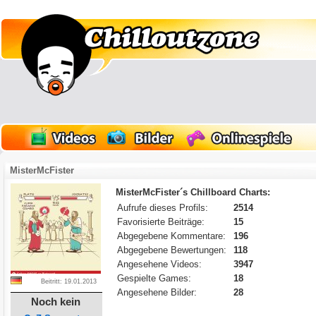
MisterMcFister
MisterMcFister´s Chillboard Charts:
Aufrufe dieses Profils:
2514
Favorisierte Beiträge:
15
Abgegebene Kommentare:
196
Abgegebene Bewertungen:
118
Angesehene Videos:
3947
Gespielte Games:
18
Beitritt: 19.01.2013
Angesehene Bilder:
28
Noch kein