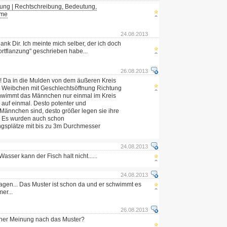
zung | Rechtschreibung, Bedeutung,
yme
24.08.2013
ank Dir. Ich meinte mich selber, der ich doch
ortflanzung" geschrieben habe...
26.08.2013
! Da in die Mulden von dem äußeren Kreis
 Weibchen mit Geschlechtsöffnung Richtung
hwimmt das Männchen nur einmal im Kreis
e auf einmal. Desto potenter und
Männchen sind, desto größer legen sie ihre
 Es wurden auch schon
gsplätze mit bis zu 3m Durchmesser
24.08.2013
asser kann der Fisch halt nicht......
24.08.2013
agen... Das Muster ist schon da und er schwimmt es
er...
26.08.2013
ner Meinung nach das Muster?