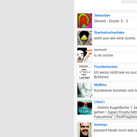
Sebastian
Stoned - Drunk: 5 - 2
Stachelrochenfake
sieht aus wie eine sonne, 
mensch
is ne sonne
Fischbrötchen
Ich weiss nicht wie es euc
Brötchen
MyBliss
Kornkreise kommen von kre
CHoCi
....hmmm Kugelfische ? J
gehen !
Japan Finally Ad
Fukushima” | RedFlagNe
basinga
passiert heute noch was o