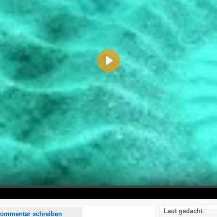
Play
d <i> werden aus Deinem Kommentar entfernt.
tte verwende "www." oder "http://" in URLs
u meinem Kommentar Antworten erscheinen.
uf dieser Seite weitere Kommentare erscheinen.
Laut gedacht
ommentar schreiben