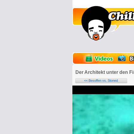
lder
Onlinespiele
Der Architekt unter den F
<< Besoffen vs. Stoned