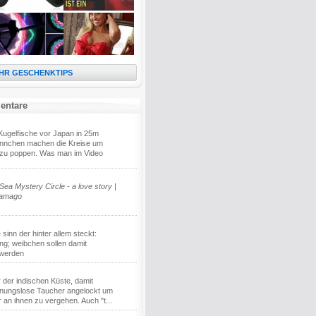
HR GESCHENKTIPS
entare
. Kugelfische vor Japan in 25m
ennchen machen die Kreise um
zu poppen. Was man im Video
ea Mystery Circle - a love story |
Tamago
 sinn der hinter allem steckt:
ung; weibchen sollen damit
 werden
r der indischen Küste, damit
nungslose Taucher angelockt um
r an ihnen zu vergehen. Auch "t...