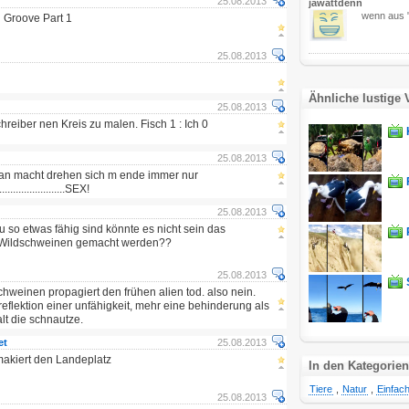
25.08.2013
jawattdenn
wenn aus "
i Groove Part 1
25.08.2013
Ähnliche lustige 
25.08.2013
hreiber nen Kreis zu malen. Fisch 1 : Ich 0
25.08.2013
an macht drehen sich m ende immer nur
..........................SEX!
25.08.2013
o etwas fähig sind könnte es nicht sein das
n Wildschweinen gemacht werden??
25.08.2013
chweinen propagiert den frühen alien tod. also nein.
 reflektion einer unfähigkeit, mehr eine behinderung als
alt die schnautze.
et
25.08.2013
r makiert den Landeplatz
In den Kategorien
Tiere
,
Natur
,
Einfach
25.08.2013