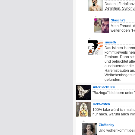
Duden | Fortpflan
Definition, Synon
Stasch79
Mein Freund, d
weiter oben "F
unseth
Das ist nen Harem
kommt jeweils nen
Zentrum. Dann sc
und befruchtet all
ausdauernder die 
Haremsbauten an.
Weibchenbegattun
gefunden.
AlterSack1966
"Bazinga" blubbern unter W
DerWesten
100% fake würd ich mal s
nur nach. warum auch imm
ZicMorley
Und woher kommt dei