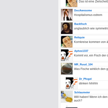
Das ist eine Zielscheib
DocAwesome
Hospitalismus extrem
Backfisch
unglaublich wie symmetri
Reliquie
Kornkreise kommen von ä
Aphex1337
Kommt vor, ein Fisch der 
MR_Ruud_104
Was Fische wirklich den 
Dr_Pfogel
stinken hihihhi
Schlaumeier
Will haben! Wenn ich den
auch?