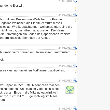
25.08.2013
nur deine Eier will.
24.08.2013
len mit dem Kreismuster Weibchen zur Paarung
 legt das Weibchen die Eier im Zentrum dieses
tes ab. Wie Beobachtungen weiters zeigten, sind die
 nicht nur da, um hübsch auszusehen. Die kleinen
 die Strömungen am Boden des japanischen Pazifiks
hindern, dass die Eier nach der Ablage
.
24.08.2013
 funktioniert? Frauen mit Unterwasser Sandmustern
st.
24.08.2013
er es kann nur um einen Fortflanzungsakt gehen.
24.08.2013
he vor Japan in 25m Tiefe. Maennchen machen
en zu poppen. Was man im Video nicht sieht
k, der am Ende in die Mitte gelegt wird. Ach
t "pf", nicht mit "f".
Kugelfisch legt im Meer
" an
24.08.2013