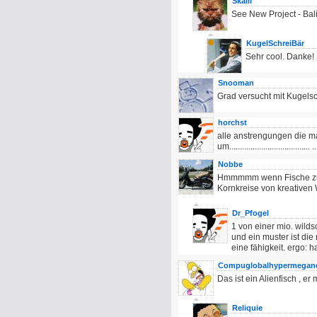
Skalli
See New Project - Bal
KugelSchreiBär
Sehr cool. Danke!
Snooman
Grad versucht mit Kugelsc
horchst
alle anstrengungen die m
um...................................... 
Nobbe
Hmmmmm wenn Fische zu s
Kornkreise von kreative
Dr_Pfogel
1 von einer mio. wilds
und ein muster ist die
eine fähigkeit. ergo: h
Compuglobalhypermegan
Das ist ein Alienfisch , e
Reliquie