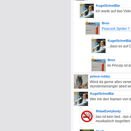
KugelSchreiBär
Ich warte auf das Vid
Bron
Peacock Spider 7
KugelSchreiBä
...dass es auf 
Bron
Im Prinzip ist 
prince-robby
Würd da gerne alles verw
stundenlanlanger abeit wi
KugelSchreiBär
Wer mir den Namen von de
RelaxEverybody
das ist kein lied.. da
musikalisch begeliten