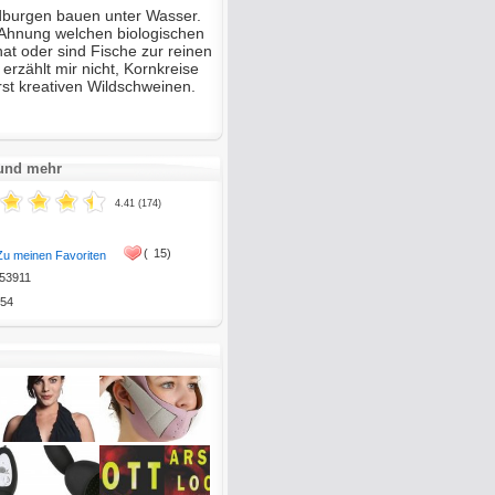
dburgen bauen unter Wasser.
Ahnung welchen biologischen
at oder sind Fische zur reinen
erzählt mir nicht, Kornkreise
t kreativen Wildschweinen.
 und mehr
4.41 (174)
(
15)
Zu meinen Favoriten
53911
54