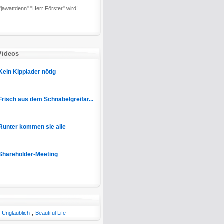
jawattdenn" "Herr Förster" wird!...
Videos
Kein Kipplader nötig
Frisch aus dem Schnabelgreifar...
Runter kommen sie alle
Shareholder-Meeting
 Unglaublich
,
Beautiful Life