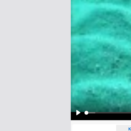
Name:
E-Mail-Adresse (optional):
Kommentar:
Alle HTML-Tags außer <br>, <strike> un
URLs werden automatisch umgewandelt. Bi
Ich möchte eine E-Mail, wenn z
Ich möchte eine E-Mail, wenn a
Play
K