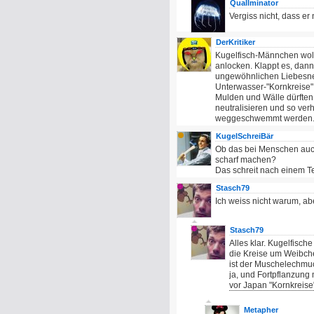
Quallminator
Vergiss nicht, dass er 
DerKritiker
Kugelfisch-Männchen wol
anlocken. Klappt es, dann
ungewöhnlichen Liebesnes
Unterwasser-"Kornkreise"
Mulden und Wälle dürften
neutralisieren und so ver
weggeschwemmt werden
KugelSchreiBär
Ob das bei Menschen auch
scharf machen?
Das schreit nach einem Te
Stasch79
Ich weiss nicht warum, ab
Stasch79
Alles klar. Kugelfisc
die Kreise um Weibch
ist der Muschelechmuc
ja, und Fortpflanzung mi
vor Japan "Kornkreise
Metapher