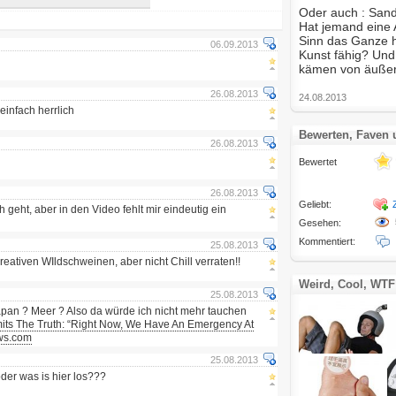
Oder auch : San
Hat jemand eine 
Sinn das Ganze h
06.09.2013
Kunst fähig? Und 
kämen von äußers
26.08.2013
24.08.2013
einfach herrlich
Bewerten, Faven
26.08.2013
Bewertet
26.08.2013
Geliebt:
h geht, aber in den Video fehlt mir eindeutig ein
Gesehen:
Kommentiert:
25.08.2013
ativen WIldschweinen, aber nicht Chill verraten!!
Weird, Cool, WTF
25.08.2013
apan ? Meer ? Also da würde ich nicht mehr tauchen
mits The Truth: “Right Now, We Have An Emergency At
ws.com
25.08.2013
der was is hier los???