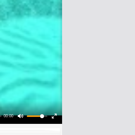
00:00
Mute
Enter
fullscreen