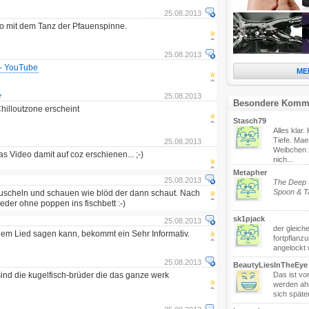
25.08.2013
eo mit dem Tanz der Pfauenspinne.
25.08.2013
 - YouTube
ME
r
25.08.2013
Besondere Komm
Chilloutzone erscheint
Stasch79
Alles klar
Tiefe. Ma
25.08.2013
Weibchen 
das Video damit auf coz erschienen... ;-)
nich...
Metapher
25.08.2013
The Deep S
Spoon & 
uscheln und schauen wie blöd der dann schaut. Nach
eder ohne poppen ins fischbett :-)
sk1pjack
25.08.2013
der gleiche
m Lied sagen kann, bekommt ein Sehr Informativ.
fortpflanz
angelockt
25.08.2013
BeautyLiesInTheEye
s sind die kugelfisch-brüder die das ganze werk
Das ist vo
werden ah
sich späte