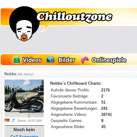
Nobbe
(56 Jahre)
Nobbe´s Chillboard Charts:
Aufrufe dieses Profils:
2176
Favorisierte Beiträge:
2
Abgegebene Kommentare:
51
Abgegebene Bewertungen:
241
Angesehene Videos:
28741
Gespielte Games:
8
Beitritt: 19.02.2009
Angesehene Bilder:
45
Noch kein
CoZ-Supporter