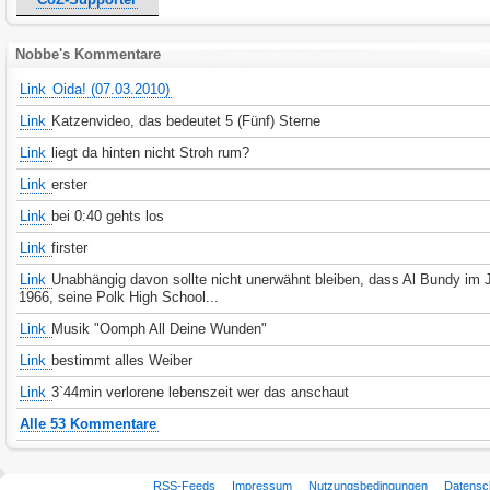
Nobbe's Kommentare
Link
Oida! (07.03.2010)
Link
Katzenvideo, das bedeutet 5 (Fünf) Sterne
Link
liegt da hinten nicht Stroh rum?
Link
erster
Link
bei 0:40 gehts los
Link
firster
Link
Unabhängig davon sollte nicht unerwähnt bleiben, dass Al Bundy im 
1966, seine Polk High School...
Link
Musik "Oomph All Deine Wunden"
Link
bestimmt alles Weiber
Link
3`44min verlorene lebenszeit wer das anschaut
Alle 53 Kommentare
RSS-Feeds
Impressum
Nutzungsbedingungen
Datensc