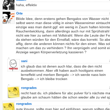
haha, effektiv
Orte
Blöde Idee, denn erstens gehen Bengalos von Wasser nicht 
selbst wenn man diese völlig in einen Wassereimer eintaucht
einzige was man damit ggf. ein wenig in Zaum halten könnte,
Rauchentwicklung, dann allerdings auch nur mit Sprühstrahl
nicht wie hier zu sehen mit Vollstrahl. Wenn die Leute der 
da stehen würden für den Ernstfall, wäre das korrekt. So abe
affig, denn die anderen können nichts für den einen. Was sol
machen um das zu verhindern ? Ihn verprügeln und somit e
Anzeige wegen Körperverletzung kassieren ?
xani
ich glaub das ist denen auch klar, dass die den nicht
ausbekommen. Aber vllt haben auch hooligans einen
lerneffekt und merken Bengalo --> ich werde nass kein
Bengalo --> ich bleibe trocken
rongrades
recht hast du. ich plädiere für abc pulver für's nächste mal
glaube am schaum hätten die schon wieder alle zu viel s
rongrades
gute lösung, sollte man hier auf einführen. warum sollten die