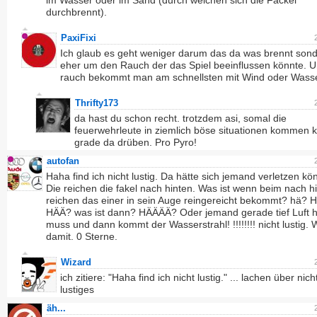
im Wasser oder im Sand (durch welchen sich die Fackel
durchbrennt).
PaxiFixi
Ich glaub es geht weniger darum das da was brennt son
eher um den Rauch der das Spiel beeinflussen könnte. 
rauch bekommt man am schnellsten mit Wind oder Wass
Thrifty173
da hast du schon recht. trotzdem asi, somal die
feuerwehrleute in ziemlich böse situationen kommen 
grade da drüben. Pro Pyro!
autofan
Haha find ich nicht lustig. Da hätte sich jemand verletzen kö
Die reichen die fakel nach hinten. Was ist wenn beim nach h
reichen das einer in sein Auge reingereicht bekommt? hä? 
HÄÄ? was ist dann? HÄÄÄÄ? Oder jemand gerade tief Luft 
muss und dann kommt der Wasserstrahl! !!!!!!!! nicht lustig.
damit. 0 Sterne.
Wizard
ich zitiere: "Haha find ich nicht lustig." ... lachen über nich
lustiges
äh...