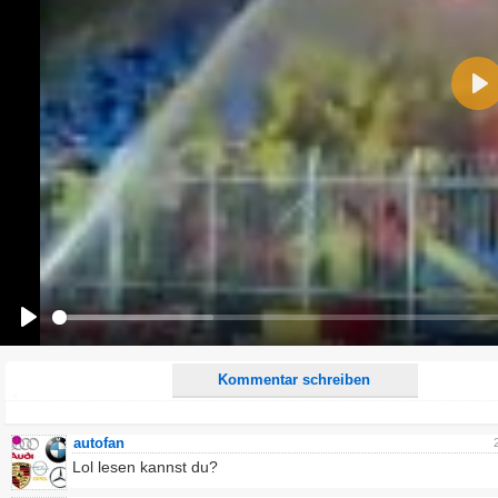
Name:
Pla
E-Mail-Adresse (optional):
Kommentar:
Alle HTML-Tags außer <br>, <strike> und <i> werden aus Deinem Kommentar entfernt.
URLs werden automatisch umgewandelt. Bitte verwende "www." oder "http://" in URLs
Ich möchte eine E-Mail, wenn zu meinem Kommentar Antworten erscheinen.
Ich möchte eine E-Mail, wenn auf dieser Seite weitere Kommentare erscheinen.
Play
Kommentar schreiben
autofan
Lol lesen kannst du?