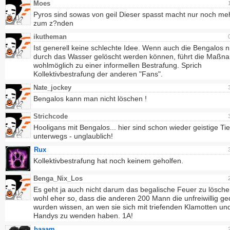
Moes
Pyros sind sowas von geil Dieser spasst macht nur noch meh
zum z?nden
ikutheman
Ist generell keine schlechte Idee. Wenn auch die Bengalos n
durch das Wasser gelöscht werden können, führt die Maßn
wohlmöglich zu einer informellen Bestrafung. Sprich
Kollektivbestrafung der anderen "Fans".
Nate_jockey
Bengalos kann man nicht löschen !
Strichcode
Hooligans mit Bengalos... hier sind schon wieder geistige Tief
unterwegs - unglaublich!
Rux
Kollektivbestrafung hat noch keinem geholfen.
Benga_Nix_Los
Es geht ja auch nicht darum das begalische Feuer zu löschen
wohl eher so, dass die anderen 200 Mann die unfreiwillig g
wurden wissen, an wen sie sich mit triefenden Klamotten un
Handys zu wenden haben. 1A!
baaam