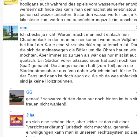
hooligans auch während des spiels vom wasserwerfer entw
werden? ich finde das kann man demnächst als erlebnistour
jochen schweizer anbieten. 6 stunden wasserwerfer tour, ink
kilo steine zum werfen und ausnüchterungszelle im anschlus
stro
Ich checks ja nicht. Warum macht man nicht einfach nen
Chaotenblock in den man nur reinkommt wenn man Volljährig
bei Kauf der Karte eine Verzichtserklärung unterschreibt. Da
die sich da meinetwegen die Böller um die Ohren hauen wie 
möchten. Aber immer so zu tuen als wär das nur mist ist au
quatsch. Ein Stadion voller Sitzzuschauer hat auch noch ke
Spaß gemacht. Die Jungs machen halt (zum Teil) auch die
Stadionatmosphäre aus. Von daher wär ich einfach für ne T
der Fans und dann ist doch auch ok. Als ob da was abfackel
sind ja keine Holztribühnen.
GG
genau!!! schwarze dürfen dann nur noch hinten im bus si
frauen nicht wählen!!!
Jiha
an sich eine schöne idee, aber leider ist das mit einer
"verzichtserklärung" juristisch nicht machbar. general-
einwilligungen kann man in unserem rechtssystem so zie