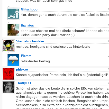
stoppen, was ich auch sehr gut finde
Glitschpoo
klar, denen gehts auch darum die scheiss fackel zu lösch
thanatos
dann das nächste mal halt direkt schaum! können sie no
kleine kuschelparty dazu starten ;-)
Stachelrochenfake
recht so, hooligans sind sowieso das hinterletzte
Flemm
reflektierter beitrag
phlexxo
Könnte n japanischer Porno sein, ich find`s aufjedenfall geil!
Thrifty173
Schön ist aber das die Leute die in solche Blöcken stehen fa
ausnahmslos nichts gegen 'ne schöne Pyroaktion haben, al
nichts dagegen nass zu werden. Löschen ist auch nicht drin
Grad lassen sich nicht einfach löschen, Bengalos sind urspr
Seenotfackeln, also extra dafür konzipiert nicht auszugehen,