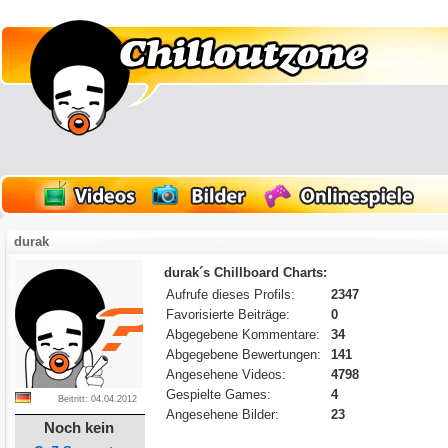
durak
durak´s Chillboard Charts:
Aufrufe dieses Profils:
2347
Favorisierte Beiträge:
0
Abgegebene Kommentare:
34
Abgegebene Bewertungen:
141
Angesehene Videos:
4798
Gespielte Games:
4
Beitritt: 04.04.2012
Angesehene Bilder:
23
Noch kein