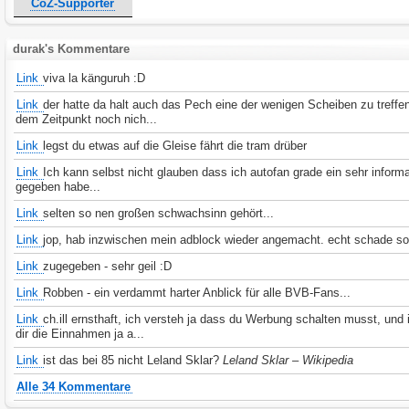
CoZ-Supporter
durak's Kommentare
Link
viva la känguruh :D
Link
der hatte da halt auch das Pech eine der wenigen Scheiben zu treffen
dem Zeitpunkt noch nich...
Link
legst du etwas auf die Gleise fährt die tram drüber
Link
Ich kann selbst nicht glauben dass ich autofan grade ein sehr informa
gegeben habe...
Link
selten so nen großen schwachsinn gehört...
Link
jop, hab inzwischen mein adblock wieder angemacht. echt schade s
Link
zugegeben - sehr geil :D
Link
Robben - ein verdammt harter Anblick für alle BVB-Fans...
Link
ch.ill ernsthaft, ich versteh ja dass du Werbung schalten musst, und
dir die Einnahmen ja a...
Link
ist das bei 85 nicht Leland Sklar?
Leland Sklar – Wikipedia
Alle 34 Kommentare