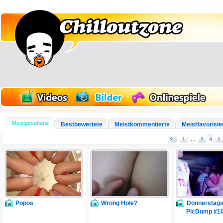
Meistgesehene
Bestbewertete
Meistkommentierte
Meistfavorisie
1
...
3
4
5
Popos
Wrong Hole?
Donnerstags
PicDump #1