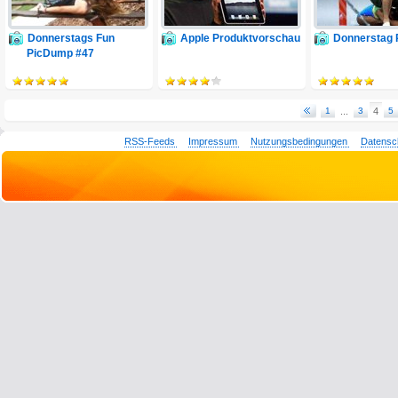
Donnerstags Fun
Apple Produktvorschau
Donnerstag 
PicDump #47
1
...
3
4
5
RSS-Feeds
Impressum
Nutzungsbedingungen
Datensc