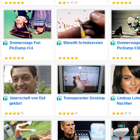
Donnerstags Fun
Bleistift-Schnitzereien
Donnerstags
PicDump #14
PicDump #3
Vaterschaft von Özil
Transparenter Desktop
Lindsay Loha
geklärt
Nachher