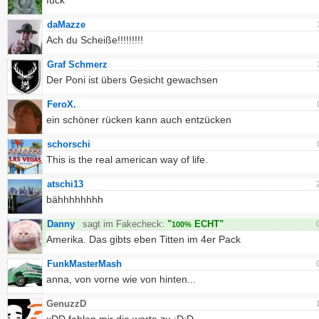
fuck
daMazze
Ach du Scheiße!!!!!!!!!
Graf Schmerz
Der Poni ist übers Gesicht gewachsen
FeroX.
ein schöner rücken kann auch entzücken
schorschi
This is the real american way of life.
atschi13
bähhhhhhhh
Danny
sagt im Fakecheck:
"
ECHT"
100%
Amerika. Das gibts eben Titten im 4er Pack
FunkMasterMash
anna, von vorne wie von hinten...
GenuzzD