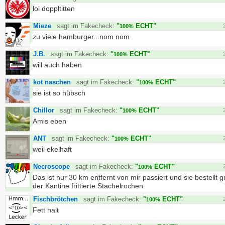
lol doppltitten
Mieze
sagt im Fakecheck:
"
ECHT"
100%
zu viele hamburger...nom nom
J.B.
sagt im Fakecheck:
"
ECHT"
100%
will auch haben
kot naschen
sagt im Fakecheck:
"
ECHT"
100%
sie ist so hübsch
Chillor
sagt im Fakecheck:
"
ECHT"
100%
Amis eben
ANT
sagt im Fakecheck:
"
ECHT"
100%
weil ekelhaft
Necroscope
sagt im Fakecheck:
"
ECHT"
100%
Das ist nur 30 km entfernt von mir passiert und sie bestellt g
der Kantine frittierte Stachelrochen.
Fischbrötchen
sagt im Fakecheck:
"
ECHT"
100%
Fett halt