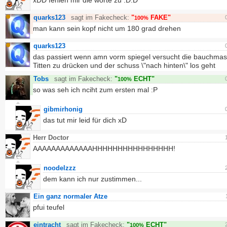
xDD fehlen mir die worte zu :D:D
quarks123
sagt im Fakecheck:
"
FAKE"
100%
man kann sein kopf nicht um 180 grad drehen
quarks123
das passiert wenn amn vorm spiegel versucht die bauchmass
Titten zu drücken und der schuss \"nach hinten\" los geht
Tobs
sagt im Fakecheck:
"
ECHT"
100%
so was seh ich nciht zum ersten mal :P
gibmirhonig
das tut mir leid für dich xD
Herr Doctor
AAAAAAAAAAAAAHHHHHHHHHHHHHHHH!
noodelzzz
dem kann ich nur zustimmen...
Ein ganz normaler Atze
pfui teufel
eintracht
sagt im Fakecheck:
"
ECHT"
100%