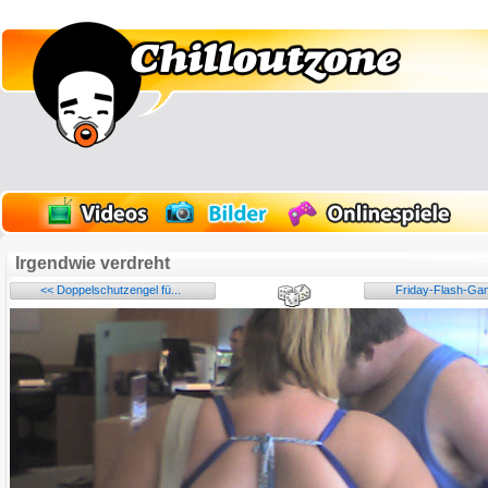
Irgendwie verdreht
<< Doppelschutzengel fü...
Friday-Flash-Gam
Name:
E-Mail-Adresse (optional):
Kommentar: