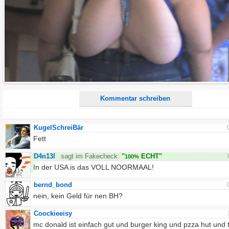
Alle HTML-Tags außer <br>, <strike> und <i> werden aus Deinem Kommentar entfernt.
URLs werden automatisch umgewandelt. Bitte verwende "www." oder "http://" in URLs
Ich möchte eine E-Mail, wenn zu meinem Kommentar Antworten erscheinen.
Ich möchte eine E-Mail, wenn auf dieser Seite weitere Kommentare erscheinen.
Kommentar schreiben
KugelSchreiBär
Fett
D4n13l
sagt im Fakecheck:
"
ECHT"
100%
In der USA is das VOLL NOORMAAL!
bernd_bond
nein, kein Geld für nen BH?
Coockieeisy
mc donald ist einfach gut und burger king und pzza hut und 