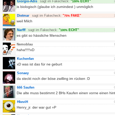
Giorgio-Adis
sagt im Fakecheck:
"
ECHT"
100%
is biologisch (glaube ich zumindest ) unmöglich
Dietmar
sagt im Fakecheck:
"
FAKE"
75%
weil Milch
Narfff
sagt im Fakecheck:
"
ECHT"
100%
es gibt so hässliche Menschen
Nemoblau
haha!!!!!xD
Kuchenfan
xD was ist das für ne geburt
Sonaey
da steckt noch der böse zwilling im rücken :D
666 Saufen
Die alte muss bestimmt 2 BHs Kaufen einen vorne einen hint
HkeviH
Henry_jr. der war gut =P