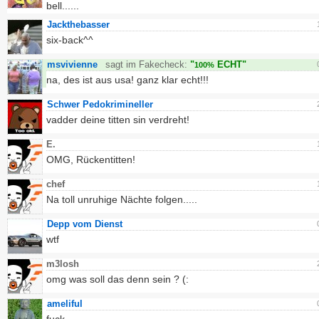
bell......
Jackthebasser
six-back^^
msvivienne
sagt im Fakecheck:
"
ECHT"
100%
na, des ist aus usa! ganz klar echt!!!
Schwer Pedokrimineller
vadder deine titten sin verdreht!
E.
OMG, Rückentitten!
chef
Na toll unruhige Nächte folgen.....
Depp vom Dienst
wtf
m3losh
omg was soll das denn sein ? (:
ameliful