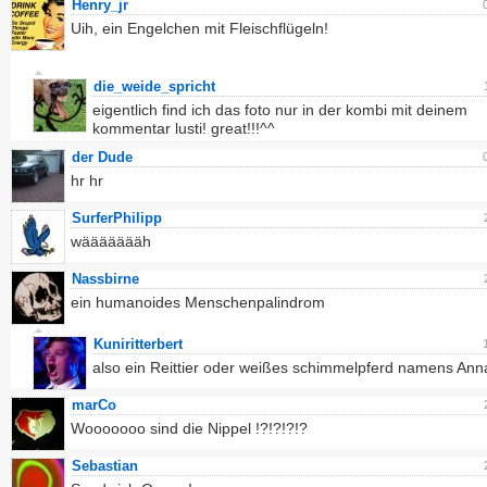
Henry_jr
Uih, ein Engelchen mit Fleischflügeln!
die_weide_spricht
eigentlich find ich das foto nur in der kombi mit deinem
kommentar lusti! great!!!^^
der Dude
hr hr
SurferPhilipp
wäääääääh
Nassbirne
ein humanoides Menschenpalindrom
Kuniritterbert
also ein Reittier oder weißes schimmelpferd namens Ann
marCo
Wooooooo sind die Nippel !?!?!?!?
Sebastian