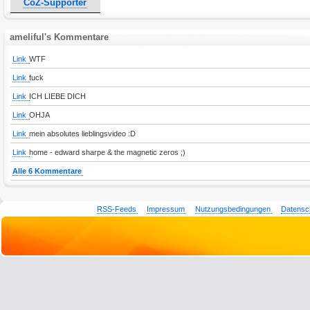
CoZ-Supporter
ameliful's Kommentare
Link
WTF
Link
fuck
Link
ICH LIEBE DICH
Link
OHJA
Link
mein absolutes lieblingsvideo :D
Link
home - edward sharpe & the magnetic zeros ;)
Alle 6 Kommentare
RSS-Feeds
Impressum
Nutzungsbedingungen
Datensc