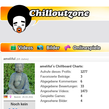
ameliful
(15 Jahre)
ameliful´s Chillboard Charts:
Aufrufe dieses Profils:
1277
Favorisierte Beiträge:
3
Abgegebene Kommentare:
6
Abgegebene Bewertungen:
33
Angesehene Videos:
1473
Gespielte Games:
4
Beitritt: 26.03.2011
Angesehene Bilder:
4
Noch kein