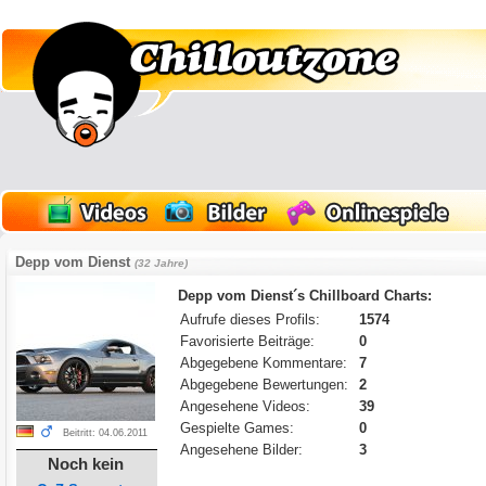
Depp vom Dienst
(32 Jahre)
Depp vom Dienst´s Chillboard Charts:
Aufrufe dieses Profils:
1574
Favorisierte Beiträge:
0
Abgegebene Kommentare:
7
Abgegebene Bewertungen:
2
Angesehene Videos:
39
Gespielte Games:
0
Beitritt: 04.06.2011
Angesehene Bilder:
3
Noch kein