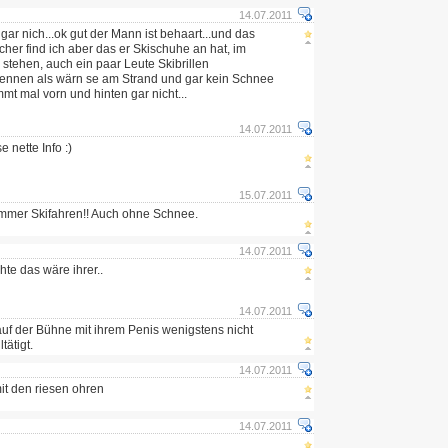
14.07.2011
 gar nich...ok gut der Mann ist behaart...und das
scher find ich aber das er Skischuhe an hat, im
stehen, auch ein paar Leute Skibrillen
 rennen als wärn se am Strand und gar kein Schnee
timmt mal vorn und hinten gar nicht...
14.07.2011
e nette Info :)
15.07.2011
mer Skifahren!! Auch ohne Schnee.
14.07.2011
chte das wäre ihrer..
14.07.2011
f der Bühne mit ihrem Penis wenigstens nicht
ätigt.
14.07.2011
mit den riesen ohren
14.07.2011