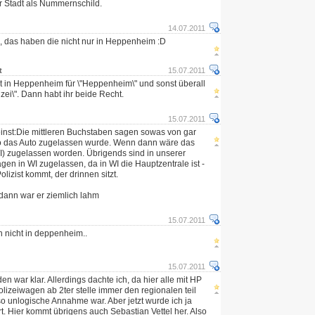
er Stadt als Nummernschild.
14.07.2011
 das haben die nicht nur in Heppenheim :D
st
15.07.2011
t in Heppenheim für \"Heppenheim\" und sonst überall
izei\". Dann habt ihr beide Recht.
15.07.2011
inst:Die mittleren Buchstaben sagen sowas von gar
wo das Auto zugelassen wurde. Wenn dann wäre das
) zugelassen worden. Übrigends sind in unserer
en in WI zugelassen, da in WI die Hauptzentrale ist -
lizist kommt, der drinnen sitzt.
, dann war er ziemlich lahm
15.07.2011
n nicht in deppenheim..
15.07.2011
en war klar. Allerdings dachte ich, da hier alle mit HP
lizeiwagen ab 2ter stelle immer den regionalen teil
so unlogische Annahme war. Aber jetzt wurde ich ja
t. Hier kommt übrigens auch Sebastian Vettel her. Also