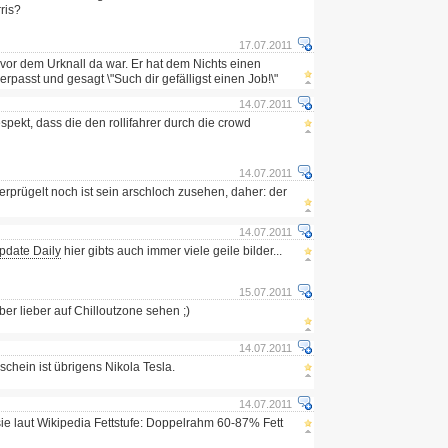
ris?
17.07.2011
vor dem Urknall da war. Er hat dem Nichts einen
passt und gesagt \"Such dir gefälligst einen Job!\"
14.07.2011
 respekt, dass die den rollifahrer durch die crowd
14.07.2011
erprügelt noch ist sein arschloch zusehen, daher: der
14.07.2011
pdate Daily
hier gibts auch immer viele geile bilder...
15.07.2011
aber lieber auf Chilloutzone sehen ;)
14.07.2011
chein ist übrigens Nikola Tesla.
14.07.2011
ie laut Wikipedia Fettstufe: Doppelrahm 60-87% Fett