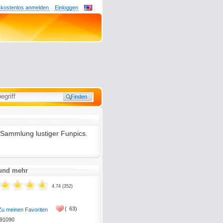
 kostenlos anmelden
Einloggen
e Sammlung lustiger Funpics.
 und mehr
4.74 (352)
(
63)
Zu meinen Favoriten
91090