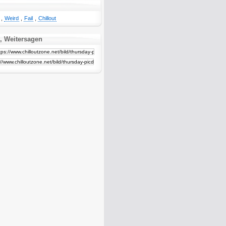
,
Weird
,
Fail
,
Chillout
, Weitersagen