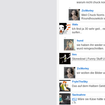
warum nicht chuck nor
ZicMorley
Weil Chuck Norris 
Roundhousekick ver
lilalu
Ich find ja 30 sehr geil...
surfen...
hund
sie haben ihn weder v
wurd reingeschnitten.
Ites
Stonedowl | Funny Stuff U
ZicMorley
wir wollen die Bilder 
FryInTheSky
Das auf dem Halben Gelds
Sacksahne
#53
Wäre sie Käse hätte s
i.Tr.