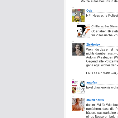
Polizeiautos bei uns in d
Oak
HP=Hessische Polizei,
Chiller außer Dien
Oder aber HP steh
für \"Hessische Po
ZicMorley
Wenn du das ernst me
nichts darüber aus, 
Auto in Wiesbaden (WI
Gegend alle Polizeiwag
ganz egal woher der Po
Falls es ein Witzt war
autofan
fake! chucknorris woh
chuck norris
das mit WI für Wiesbad
rumfahren, dass die Po
hätten, was garkeine 
eines Besseren belehr