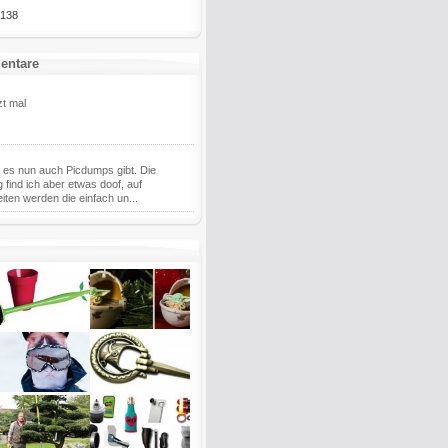
138
entare
zt mal
 es nun auch Picdumps gibt. Die
g find ich aber etwas doof, auf
iten werden die einfach un...