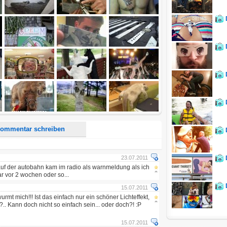
d <i> werden aus Deinem Kommentar entfernt.
tte verwende "www." oder "http://" in URLs
u meinem Kommentar Antworten erscheinen.
uf dieser Seite weitere Kommentare erscheinen.
ommentar schreiben
23.07.2011
uf der autobahn kam im radio als warnmeldung als ich
r vor 2 wochen oder so...
15.07.2011
rmt mich!!! Ist das einfach nur ein schöner Lichteffekt,
.. Kann doch nicht so einfach sein... oder doch?! :P
15.07.2011