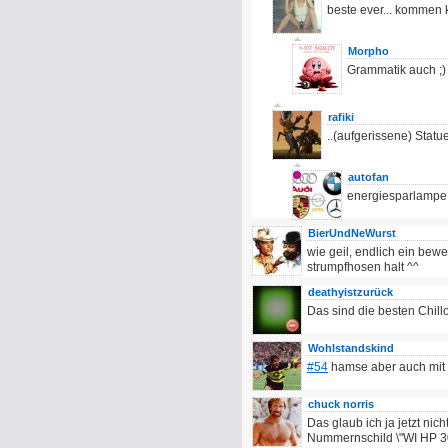
beste ever... kommen
Morpho
Grammatik auch ;)
rafiki
..(aufgerissene) Statue
autofan
energiesparlampe, 
BierUndNeWurst
wie geil, endlich ein bewei
strumpfhosen halt ^^
deathyistzurück
Das sind die besten Chill
Wohlstandskind
#54
hamse aber auch mit P
chuck norris
Das glaub ich ja jetzt nic
Nummernschild \"WI HP 30