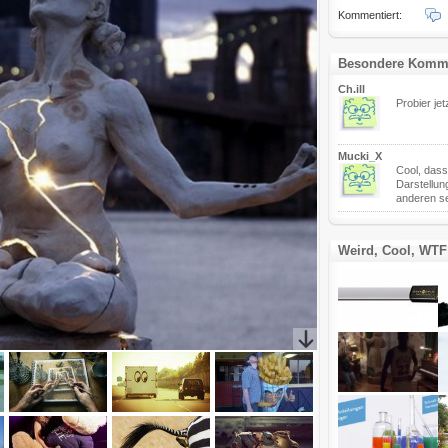
Kommentiert:
Besondere Komm
Ch.ill
Probier jet
Mucki_X
Cool, dass
Darstellun
anderen se
Weird, Cool, WTF