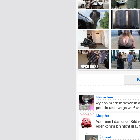
E-Mail-Adresse (optional):
Kommentar:
Alle HTML-Tags außer <br>, <strike> un
URLs werden automatisch umgewandelt. Bi
Ich möchte eine E-Mail, wenn z
Ich möchte eine E-Mail, wenn a
K
Hannchen
wy das mit dem schwein a
gerade unterwegs war! wa
Morpho
Verdammt das erste Bild wu
oder komm ich nicht drauf?
hund