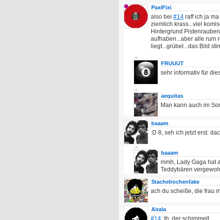
PaxiFixi
also bei
#14
raff ich ja ma
ziemlich krass...viel komi
Hintergrund Pistenrauben 
aufhaben...aber alle rum
liegt...grübel...das Bild s
FRUUUT
sehr informativ für dies
aequitas
Man kann auch im Som
baaam
:D 8, seh ich jetzt erst. da
baaam
mmh, Lady Gaga hat au
Teddybären vergewohlt
Stachelrochenfake
ach du scheiße, die frau 
Airala
#14
: Ih, der schimmelt