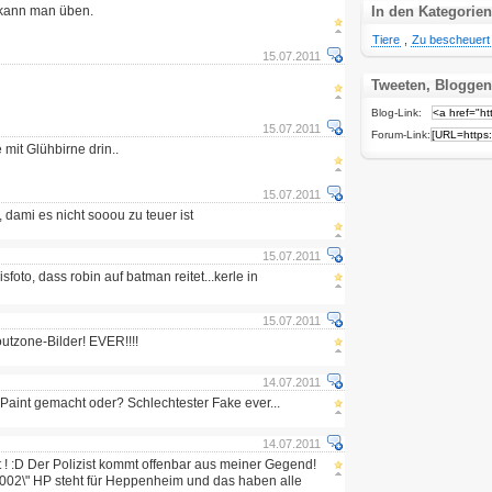
 kann man üben.
In den Kategorien
Tiere
,
Zu bescheuert
15.07.2011
Tweeten, Bloggen
Blog-Link:
15.07.2011
Forum-Link:
 mit Glühbirne drin..
15.07.2011
dami es nicht sooou zu teuer ist
15.07.2011
sfoto, dass robin auf batman reitet...kerle in
15.07.2011
outzone-Bilder! EVER!!!!
14.07.2011
aint gemacht oder? Schlechtester Fake ever...
14.07.2011
ht ! :D Der Polizist kommt offenbar aus meiner Gegend!
02\" HP steht für Heppenheim und das haben alle