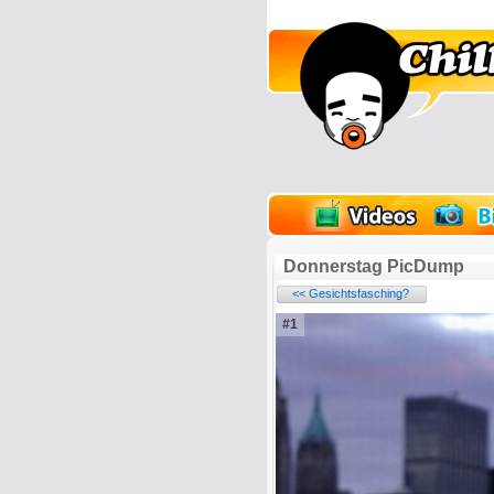
lder
Onlinespiele
Donnerstag PicDump
<< Gesichtsfasching?
#1