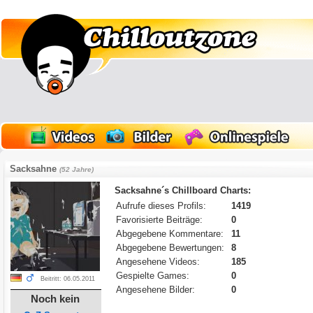
Sacksahne
(52 Jahre)
Sacksahne´s Chillboard Charts:
Aufrufe dieses Profils:
1419
Favorisierte Beiträge:
0
Abgegebene Kommentare:
11
Abgegebene Bewertungen:
8
Angesehene Videos:
185
Gespielte Games:
0
Beitritt: 06.05.2011
Angesehene Bilder:
0
Noch kein