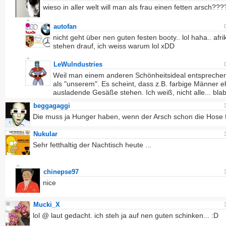
wieso in aller welt will man als frau einen fetten arsch???
autofan
nicht geht über nen guten festen booty.. lol haha.. afr
stehen drauf, ich weiss warum lol xDD
LeWuIndustries
Weil man einem anderen Schönheitsideal entspreche
als "unserem". Es scheint, dass z.B. farbige Männer e
ausladende Gesäße stehen. Ich weiß, nicht alle... blabl
beggagaggi
Die muss ja Hunger haben, wenn der Arsch schon die Hose fr
Nukular
Sehr fetthaltig der Nachtisch heute ...
chinepse97
nice
Mucki_X
lol @ laut gedacht. ich steh ja auf nen guten schinken... :D