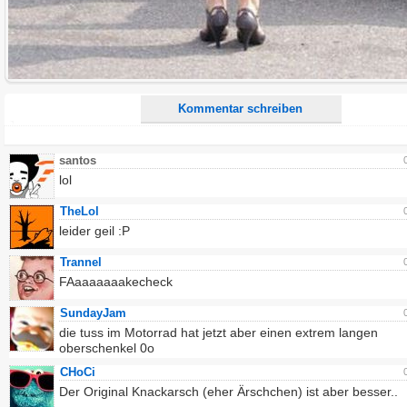
Alle HTML-Tags außer <br>, <strike> und <i> werden aus Deinem Kommentar entfernt.
URLs werden automatisch umgewandelt. Bitte verwende "www." oder "http://" in URLs
Ich möchte eine E-Mail, wenn zu meinem Kommentar Antworten erscheinen.
Ich möchte eine E-Mail, wenn auf dieser Seite weitere Kommentare erscheinen.
Kommentar schreiben
santos
lol
TheLol
leider geil :P
Trannel
FAaaaaaaakecheck
SundayJam
die tuss im Motorrad hat jetzt aber einen extrem langen
oberschenkel 0o
CHoCi
Der Original Knackarsch (eher Ärschchen) ist aber besser..