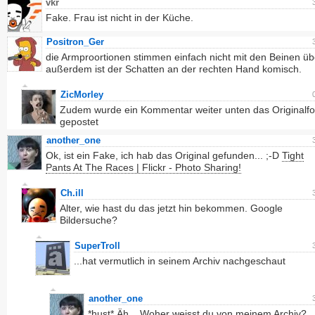
vkr
Fake. Frau ist nicht in der Küche.
Positron_Ger
die Armproortionen stimmen einfach nicht mit den Beinen üb
außerdem ist der Schatten an der rechten Hand komisch.
ZicMorley
Zudem wurde ein Kommentar weiter unten das Originalfo
gepostet
another_one
Ok, ist ein Fake, ich hab das Original gefunden... ;-D
Tight
Pants At The Races | Flickr - Photo Sharing!
Ch.ill
Alter, wie hast du das jetzt hin bekommen. Google
Bildersuche?
SuperTroll
...hat vermutlich in seinem Archiv nachgeschaut
another_one
*hust* Äh... Woher weisst du von meinem Archiv?