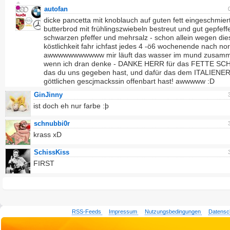
autofan
dicke pancetta mit knoblauch auf guten fett eingeschmie
butterbrod mit frühlingszwiebeln bestreut und gut gepfeffe
schwarzen pfeffer und mehrsalz - schon allein wegen die
köstlichkeit fahr ichfast jedes 4 -ö6 wochenende nach nor
awwwwwwwwwww mir läuft das wasser im mund zusamm
wenn ich dran denke - DANKE HERR für das FETTE S
das du uns gegeben hast, und dafür das dem ITALIENER
göttlichen gescjmackssin offenbart hast! awwwww :D
GinJinny
ist doch eh nur farbe :þ
schnubbi0r
krass xD
SchissKiss
FIRST
RSS-Feeds
Impressum
Nutzungsbedingungen
Datensc