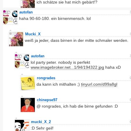
ich schätze sie hat mich gebärt!?
autofan
haha 90-60-180. ein birnenmensch. lol
Mucki_X
weiß ja jeder, dass birnen in der mitte schmaler werden.
autofan
lol party peter. nobody is perfekt
www.imagebroker.net...1/94/194322.jpg
haha xD
rongrades
da kann ich mithalten ;)
tinyurl.com/d99a8gl
chinepse97
@ rongrades, ich hab die birne gefunden :D
mucki_X_2
:D Sehr geil!