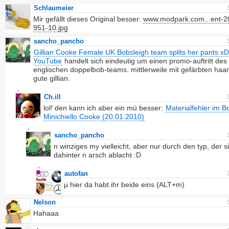
Schlaumeier
Mir gefällt dieses Original besser:
www.modpark.com...ent-2
951-10.jpg
sancho_pancho
Gillian Cooke Female UK Bobsleigh team splits her pants xD
YouTube
handelt sich eindeutig um einen promo-auftritt des
englischen doppelbob-teams. mittlerweile mit gefärbten haar
gute gillian.
Ch.ill
lol! den kann ich aber ein mü besser:
Materialfehler im 
Minichiello Cooke (20.01.2010)
sancho_pancho
n winziges my vielleicht, aber nur durch den typ, der s
dahinter n arsch ablacht :D
autofan
µ hier da habt ihr beide eins (ALT+m)
Nelson
Hahaaa