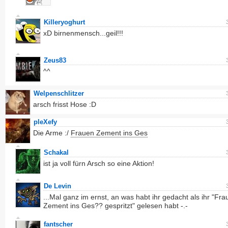
Killeryoghurt
xD birnenmensch...geil!!!
Zeus83
^^
Welpenschlitzer
arsch frisst Hose :D
pleXefy
Die Arme :/
Frauen Zement ins Ges
Schakal
ist ja voll fürn Arsch so eine Aktion!
De Levin
...Mal ganz im ernst, an was habt ihr gedacht als ihr "Fr
Zement ins Ges?? gespritzt" gelesen habt -.-
fantscher