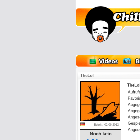
lder
Onlinespiele
TheLol
TheLol
Aufrufe
Favoris
Abgeg
Abgeg
Anges
Gespie
Beitritt: 02.06.2012
Angese
Noch kein