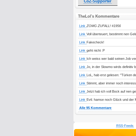
CoZ-Supporter
TheLol's Kommentare
Link
ZOMG ZUFALL! #1956
Link
Voll überteuert, bestimmt nen Gel
Link
Fakecheck!
Link
geht nicht :P
Link
Ich weiss wer bald seinen Job ver
Link
Jo, in der Slowmo wirds definitiv b
Link
LoL, hab erst gelesen: "Türken d
Link
Stimmt, aber immer noch interessa
Link
Jetzt hab ich voll Bock auf nen g
Link
Evtl. hamse noch Glück und der Mo
Alle 95 Kommentare
RSS-Feeds