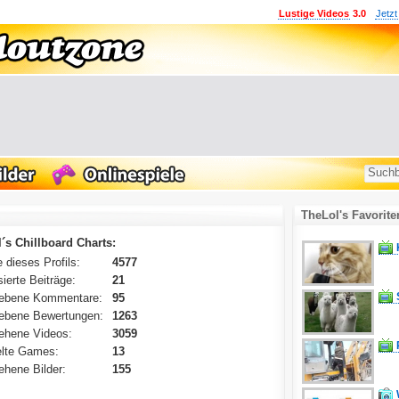
Lustige Videos
3.0
Jetzt
TheLol's Favorite
´s Chillboard Charts:
 dieses Profils:
4577
ierte Beiträge:
21
ebene Kommentare:
95
ebene Bewertungen:
1263
ehene Videos:
3059
lte Games:
13
hene Bilder:
155