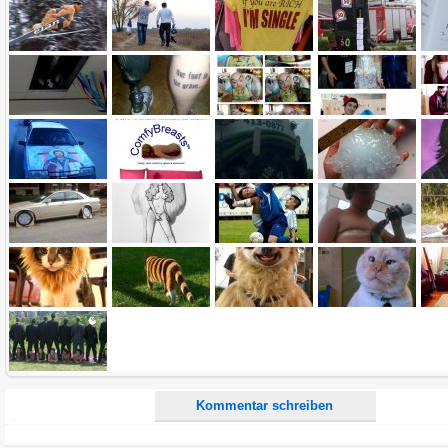
Name:
E-Mail-Adresse (optional):
Kommentar:
Alle HTML-Tags außer <br>, <strike> und <i> werden aus Deinem Kommentar entfernt.
URLs werden automatisch umgewandelt. Bitte verwende "www." oder "http://" in URLs
Ich möchte eine E-Mail, wenn zu meinem Kommentar Antworten erscheinen.
Ich möchte eine E-Mail, wenn auf dieser Seite weitere Kommentare erscheinen.
Kommentar schreiben