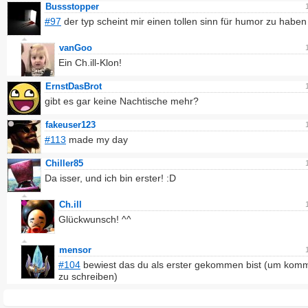
Bussstopper
#97
der typ scheint mir einen tollen sinn für humor zu haben
vanGoo
Ein Ch.ill-Klon!
ErnstDasBrot
gibt es gar keine Nachtische mehr?
fakeuser123
#113
made my day
Chiller85
Da isser, und ich bin erster! :D
Ch.ill
Glückwunsch! ^^
mensor
#104
bewiest das du als erster gekommen bist (um kom
zu schreiben)