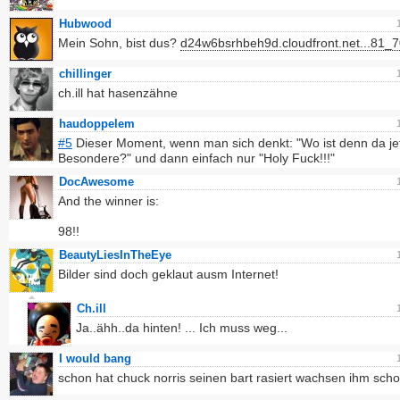
Hubwood
Mein Sohn, bist dus?
d24w6bsrhbeh9d.cloudfront.net...81_7
chillinger
ch.ill hat hasenzähne
haudoppelem
#5
Dieser Moment, wenn man sich denkt: "Wo ist denn da je
Besondere?" und dann einfach nur "Holy Fuck!!!"
DocAwesome
And the winner is:
98!!
BeautyLiesInTheEye
Bilder sind doch geklaut ausm Internet!
Ch.ill
Ja..ähh..da hinten! ... Ich muss weg...
I would bang
schon hat chuck norris seinen bart rasiert wachsen ihm schon