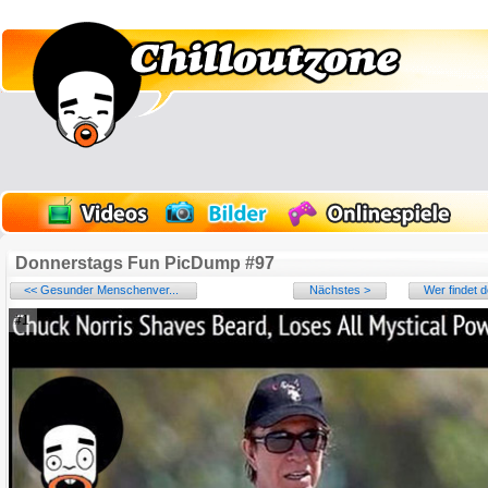
Donnerstags Fun PicDump #97
<< Gesunder Menschenver...
Nächstes >
Wer findet d
#1