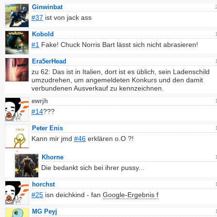
Ginwinbat
#37
ist von jack ass
Kobold
#1
Fake! Chuck Norris Bart lässt sich nicht abrasieren!
Era5erHead
zu 62: Das ist in Italien, dort ist es üblich, sein Ladenschild
umzudrehen, um angemeldeten Konkurs und den damit
verbundenen Ausverkauf zu kennzeichnen.
ewrjh
#14
???
Peter Enis
Kann mir jmd
#46
erklären o.O ?!
Khorne
Die bedankt sich bei ihrer pussy...
horchst
#25
isn deichkind - fan
Google-Ergebnis f
MG Peyj