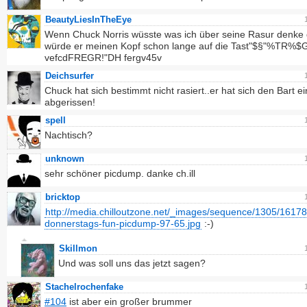
BeautyLiesInTheEye
Wenn Chuck Norris wüsste was ich über seine Rasur denke
würde er meinen Kopf schon lange auf die Tast"$§"%TR%
vefcdFREGR!"DH fergv45v
Deichsurfer
Chuck hat sich bestimmt nicht rasiert..er hat sich den Bart e
abgerissen!
spell
Nachtisch?
unknown
sehr schöner picdump. danke ch.ill
bricktop
http://media.chilloutzone.net/_images/sequence/1305/16178
donnerstags-fun-picdump-97-65.jpg
:-)
Skillmon
Und was soll uns das jetzt sagen?
Stachelrochenfake
#104
ist aber ein großer brummer