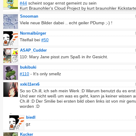
#44
scheint sogar ernst gemeint zu sein
Kurt Braunohler's Cloud Project by kurt braunohler Kickstart
Snooman
Viele neue Bilder dabei .. echt geiler PDump ;-) !
Normalbürger
Titelfail bei
#50
ASAP_Cudder
110: Mary Jane pisst zum Spaß in ihr Gesicht.
bukibuki
#110
- It's only smellz
xxki11erx6
So so Ch.ill, ich seh mein Werk :D Warum benutzt du es erst 
Und wer nicht weiß um was es geht, kann ja keiner wissen a
Ch.ill :D Der Smilie bei ersten bild oben links ist von mir gem
worden :D
biedl
gz
Kucker