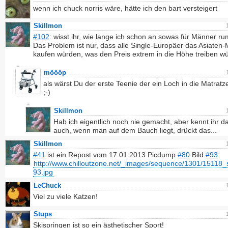
wenn ich chuck norris wäre, hätte ich den bart versteigert
Skillmon
#102
: wisst ihr, wie lange ich schon an sowas für Männer ru
Das Problem ist nur, dass alle Single-Europäer das Asiaten-
kaufen würden, was den Preis extrem in die Höhe treiben w
möööp
als wärst Du der erste Teenie der ein Loch in die Matratz
;-)
Skillmon
Hab ich eigentlich noch nie gemacht, aber kennt ihr da
auch, wenn man auf dem Bauch liegt, drückt das...
Skillmon
#41
ist ein Repost vom 17.01.2013 Picdump
#80
Bild
#93
:
http://www.chilloutzone.net/_images/sequence/1301/15118_
93.jpg
LeChuck
Viel zu viele Katzen!
Stups
Skispringen ist so ein ästhetischer Sport!