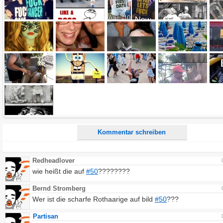
E-Mail-Adresse (optional):
Kommentar:
Alle HTML-Tags außer <br>, <strike> und <i> werden aus Deinem Kommentar entfernt.
URLs werden automatisch umgewandelt. Bitte verwende "www." oder "http://" in URLs
Ich möchte eine E-Mail, wenn zu meinem Kommentar Antworten erscheinen.
Ich möchte eine E-Mail, wenn auf dieser Seite weitere Kommentare erscheinen.
Kommentar schreiben
Redheadlover
wie heißt die auf
#50
????????
Bernd Stromberg
Wer ist die scharfe Rothaarige auf bild
#50
???
Partisan