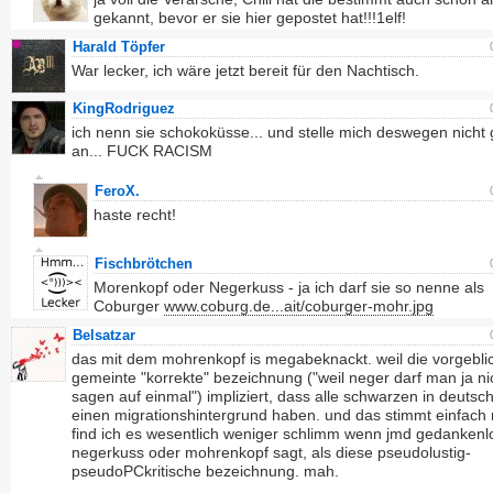
gekannt, bevor er sie hier gepostet hat!!!1elf!
Harald Töpfer
War lecker, ich wäre jetzt bereit für den Nachtisch.
KingRodriguez
ich nenn sie schokoküsse... und stelle mich deswegen nicht 
an... FUCK RACISM
FeroX.
haste recht!
Fischbrötchen
Morenkopf oder Negerkuss - ja ich darf sie so nenne als
Coburger
www.coburg.de...ait/coburger-mohr.jpg
Belsatzar
das mit dem mohrenkopf is megabeknackt. weil die vorgeblic
gemeinte "korrekte" bezeichnung ("weil neger darf man ja n
sagen auf einmal") impliziert, dass alle schwarzen in deutsc
einen migrationshintergrund haben. und das stimmt einfach 
find ich es wesentlich weniger schlimm wenn jmd gedankenl
negerkuss oder mohrenkopf sagt, als diese pseudolustig-
pseudoPCkritische bezeichnung. mah.