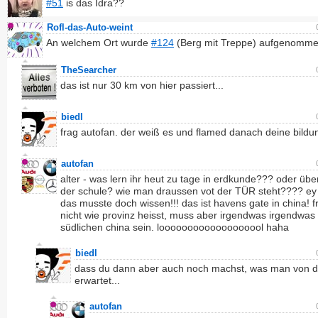
#51
is das Idra??
Rofl-das-Auto-weint
An welchem Ort wurde
#124
(Berg mit Treppe) aufgenomm
TheSearcher
das ist nur 30 km von hier passiert...
biedl
frag autofan. der weiß es und flamed danach deine bildu
autofan
alter - was lern ihr heut zu tage in erdkunde??? oder übe
der schule? wie man draussen vot der TÜR steht???? e
das musste doch wissen!!! das ist havens gate in china! 
nicht wie provinz heisst, muss aber irgendwas irgendwas
südlichen china sein. looooooooooooooooool haha
biedl
dass du dann aber auch noch machst, was man von d
erwartet...
autofan