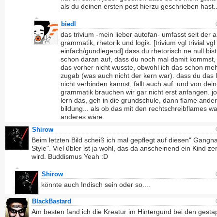
als du deinen ersten post hierzu geschrieben hast..
biedl
das trivium -mein lieber autofan- umfasst seit der a
grammatik, rhetorik und logik. [trivium vgl trivial vg
einfach/gundlegend] dass du rhetorisch ne null bist, 
schon daran auf, dass du noch mal damit kommst, 
das vorher nicht wusste, obwohl ich das schon me
zugab (was auch nicht der kern war). dass du das 
nicht verbinden kannst, fällt auch auf. und von dein
grammatik brauchen wir gar nicht erst anfangen. jo, 
lern das, geh in die grundschule, dann flame ande
bildung... als ob das mit den rechtschreibflames w
anderes wäre.
Shirow
Beim letzten Bild scheiß ich mal gepflegt auf diesen" Gangn
Style". Viel übler ist ja wohl, das da anscheinend ein Kind ze
wird. Buddismus Yeah :D
Shirow
könnte auch Indisch sein oder so....
BlackBastard
Am besten fand ich die Kreatur im Hintergund bei den gesta