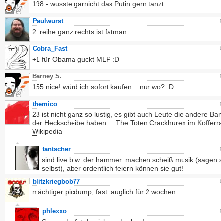
198 - wusste garnicht das Putin gern tanzt
Paulwurst
2. reihe ganz rechts ist fatman
Cobra_Fast
+1 für Obama guckt MLP :D
Barney S.
155 nice! würd ich sofort kaufen .. nur wo? :D
themico
23 ist nicht ganz so lustig, es gibt auch Leute die andere Ba
der Heckscheibe haben ...
The Toten Crackhuren im Koffer
Wikipedia
fantscher
sind live btw. der hammer. machen scheiß musik (sagen 
selbst), aber ordentlich feiern können sie gut!
blitzkriegbob77
mächtiger picdump, fast tauglich für 2 wochen
phlexxo