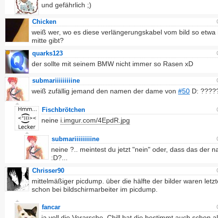
und gefährlich ;)
Chicken
weiß wer, wo es diese verlängerungskabel vom bild so etwa 
mitte gibt?
quarks123
der sollte mit seinem BMW nicht immer so Rasen xD
submariiiiiiiiine
weiß zufällig jemand den namen der dame von
#50
D: ????
Fischbrötchen
neine
i.imgur.com/4EpdR.jpg
submariiiiiiiiine
neine ?.. meintest du jetzt "nein" oder, dass das der 
:D?...
Chrisser90
mittelmäßiger picdump. über die hälfte der bilder waren letz
schon bei bildschirmarbeiter im picdump.
fancar
ja voll die Verarsche, Chill hat die bestimmt auch schon al