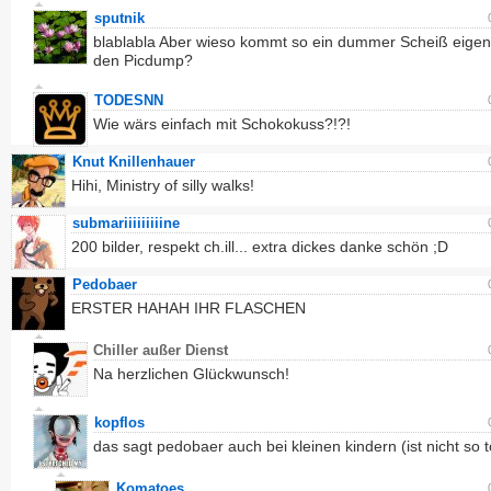
sputnik
blablabla Aber wieso kommt so ein dummer Scheiß eigent
den Picdump?
TODESNN
Wie wärs einfach mit Schokokuss?!?!
Knut Knillenhauer
Hihi, Ministry of silly walks!
submariiiiiiiiine
200 bilder, respekt ch.ill... extra dickes danke schön ;D
Pedobaer
ERSTER HAHAH IHR FLASCHEN
Chiller außer Dienst
Na herzlichen Glückwunsch!
kopflos
das sagt pedobaer auch bei kleinen kindern (ist nicht so to
Komatoes