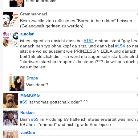
sehr informativ!
Grammar-nazi
Beim zweitletzten müsste es "Bored to be ridden" heissen...
(Gelangweilt geritten zu werden)
autofan
ist es eigentlich absicht dass bei
#152
erstmal steht "gay he
danach nen typ ohne kopf da sitzt. und dann bei
#154
so ne
sitzt die wo so aussieht wie PRINZESSIN LEILA und danach
beil 155 plötzlich die - ich würd ma sagen sehr stark ähneln
"startwars starship troopers" da stehen??? da will uns doch
was mitteilen!
Drops
Was denn?
MGMGMG
#69
ist thomas gottschalk oder? ^^
Roskoe
Beim
#69
im Picdump 69 hätte ich etwas erwartet was mich 
69 ähm.. "erinnert" und nicht grade Beetlejuice
vanGoo