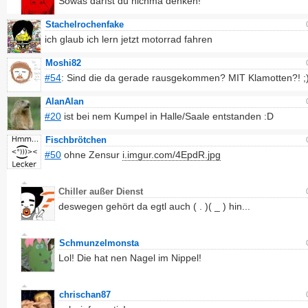
Sowas darfst du nichma denken!
Stachelrochenfake
ich glaub ich lern jetzt motorrad fahren
Moshi82
#54
: Sind die da gerade rausgekommen? MIT Klamotten?! ;
AlanAlan
#20
ist bei nem Kumpel in Halle/Saale entstanden :D
Fischbrötchen
#50
ohne Zensur
i.imgur.com/4EpdR.jpg
Chiller außer Dienst
deswegen gehört da egtl auch ( . )( _ ) hin...
Schmunzelmonsta
Lol! Die hat nen Nagel im Nippel!
chrischan87