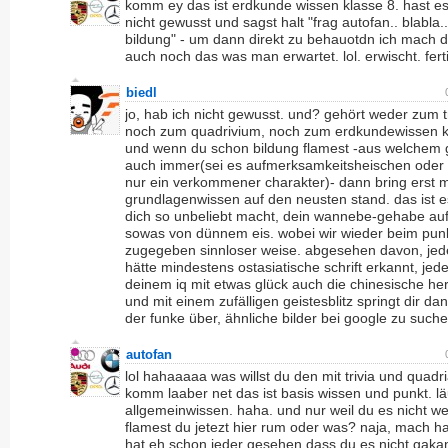
komm ey das ist erdkunde wissen klasse 8. hast es
nicht gewusst und sagst halt "frag autofan.. blabla.
bildung" - um dann direkt zu behauotdn ich mach d
auch noch das was man erwartet. lol. erwischt. fert
biedl
jo, hab ich nicht gewusst. und? gehört weder zum t
noch zum quadrivium, noch zum erdkundewissen k
und wenn du schon bildung flamest -aus welchem 
auch immer(sei es aufmerksamkeitsheischen oder 
nur ein verkommener charakter)- dann bring erst m
grundlagenwissen auf den neusten stand. das ist e
dich so unbeliebt macht, dein wannebe-gehabe au
sowas von dünnem eis. wobei wir wieder beim punk
zugegeben sinnloser weise. abgesehen davon, jede
hätte mindestens ostasiatische schrift erkannt, jede
deinem iq mit etwas glück auch die chinesische her
und mit einem zufälligen geistesblitz springt dir da
der funke über, ähnliche bilder bei google zu suche
autofan
lol hahaaaaa was willst du den mit trivia und quadr
komm laaber net das ist basis wissen und punkt. lä
allgemeinwissen. haha. und nur weil du es nicht we
flamest du jetezt hier rum oder was? naja, mach hal
hat eh schon jeder gesehen dass du es nicht gakan