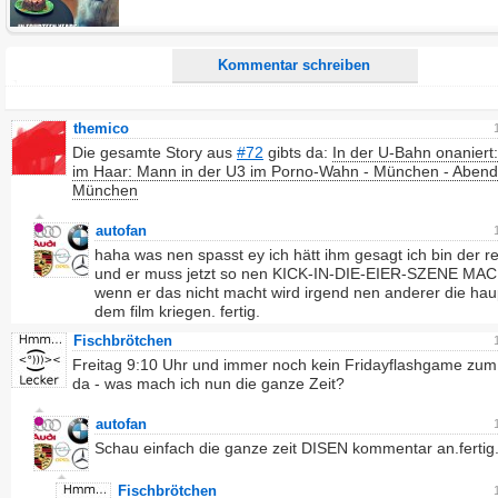
Ich möchte eine E-Mail, wenn auf dieser Seite weitere Kommentare erscheinen.
Kommentar schreiben
themico
Die gesamte Story aus
#72
gibts da:
In der U-Bahn onaniert:
im Haar: Mann in der U3 im Porno-Wahn - München - Abend
München
autofan
haha was nen spasst ey ich hätt ihm gesagt ich bin der r
und er muss jetzt so nen KICK-IN-DIE-EIER-SZENE MA
wenn er das nicht macht wird irgend nen anderer die haup
dem film kriegen. fertig.
Fischbrötchen
Freitag 9:10 Uhr und immer noch kein Fridayflashgame zum
da - was mach ich nun die ganze Zeit?
autofan
Schau einfach die ganze zeit DISEN kommentar an.fertig.
Fischbrötchen