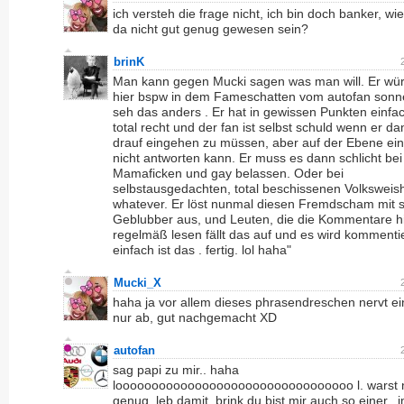
ich versteh die frage nicht, ich bin doch banker, wie 
da nicht gut genug gewesen sein?
brinK
Man kann gegen Mucki sagen was man will. Er wür
hier bspw in dem Fameschatten vom autofan sonne
seh das anders . Er hat in gewissen Punkten einfa
total recht und der fan ist selbst schuld wenn er d
drauf eingehen zu müssen, aber auf der Ebene ei
nicht antworten kann. Er muss es dann schlicht bei
Mamaficken und gay belassen. Oder bei
selbstausgedachten, total beschissenen Volksweish
whatever. Er löst nunmal diesen Fremdscham mit 
Geblubber aus, und Leuten, die die Kommentare h
regelmäß lesen fällt das auf und es wird kommenti
einfach ist das . fertig. lol haha"
Mucki_X
haha ja vor allem dieses phrasendreschen nervt ei
nur ab, gut nachgemacht XD
autofan
sag papi zu mir.. haha
looooooooooooooooooooooooooooooooo l. warst n
genug. leb damit. brink du bist mir auch so einer.. 