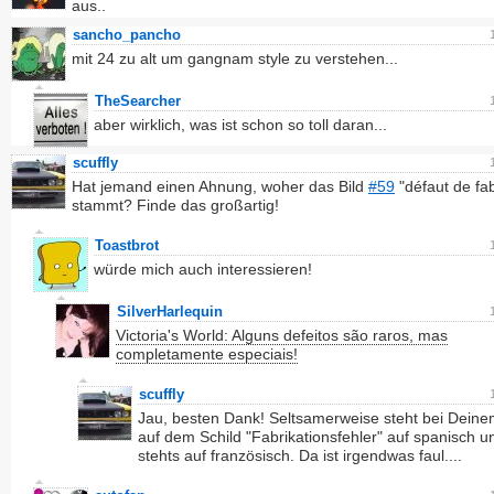
aus..
sancho_pancho
mit 24 zu alt um gangnam style zu verstehen...
TheSearcher
aber wirklich, was ist schon so toll daran...
scuffly
Hat jemand einen Ahnung, woher das Bild
#59
"défaut de fab
stammt? Finde das großartig!
Toastbrot
würde mich auch interessieren!
SilverHarlequin
Victoria's World: Alguns defeitos são raros, mas
completamente especiais!
scuffly
Jau, besten Dank! Seltsamerweise steht bei Deine
auf dem Schild "Fabrikationsfehler" auf spanisch 
stehts auf französisch. Da ist irgendwas faul....