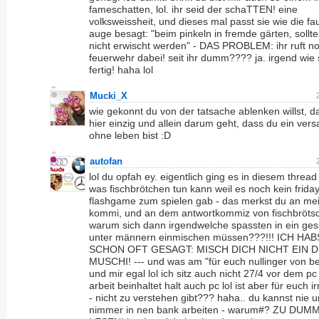
fameschatten, lol. ihr seid der schaTTEN! eine
volksweissheit, und dieses mal passt sie wie die fa
auge besagt: "beim pinkeln in fremde gärten, sollt
nicht erwischt werden" - DAS PROBLEM: ihr ruft no
feuerwehr dabei! seit ihr dumm???? ja. irgend wie
fertig! haha lol
Mucki_X
wie gekonnt du von der tatsache ablenken willst, d
hier einzig und allein darum geht, dass du ein vers
ohne leben bist :D
autofan
lol du opfah ey. eigentlich ging es in diesem threa
was fischbrötchen tun kann weil es noch kein frida
flashgame zum spielen gab - das merkst du an m
kommi, und an dem antwortkommiz von fischbröts
warum sich dann irgendwelche spassten in ein ge
unter männern einmischen müssen???!!! ICH HAB
SCHON OFT GESAGT: MISCH DICH NICHT EIN 
MUSCHI! --- und was am "für euch nullinger von b
und mir egal lol ich sitz auch nicht 27/4 vor dem pc
arbeit beinhaltet halt auch pc lol ist aber für euch i
- nicht zu verstehen gibt??? haha.. du kannst nie 
nimmer in nen bank arbeiten - warum#? ZU DUM