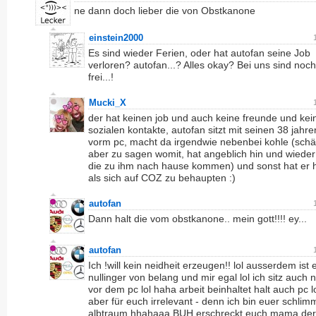
ne dann doch lieber die von Obstkanone
einstein2000
Es sind wieder Ferien, oder hat autofan seine Job
verloren? autofan...? Alles okay? Bei uns sind noch
frei...!
Mucki_X
der hat keinen job und auch keine freunde und kei
sozialen kontakte, autofan sitzt mit seinen 38 jahre
vorm pc, macht da irgendwie nebenbei kohle (schä
aber zu sagen womit, hat angeblich hin und wiede
die zu ihm nach hause kommen) und sonst hat er h
als sich auf COZ zu behaupten :)
autofan
Dann halt die vom obstkanone.. mein gott!!!! ey...
autofan
Ich !will kein neidheit erzeugen!! lol ausserdem ist 
nullinger von belang und mir egal lol ich sitz auch n
vor dem pc lol haha arbeit beinhaltet halt auch pc lo
aber für euch irrelevant - denn ich bin euer schlim
albtraum hhahaaa BUH erschreckt euch mama der