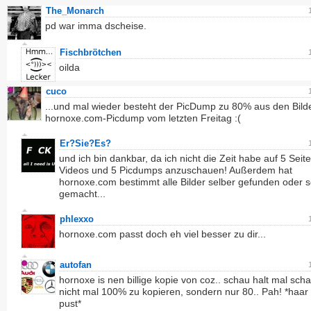
The_Monarch
pd war imma dscheise.
Fischbrötchen
oilda
cuco
...und mal wieder besteht der PicDump zu 80% aus den Bil
hornoxe.com-Picdump vom letzten Freitag :(
Er?Sie?Es?
und ich bin dankbar, da ich nicht die Zeit habe auf 5 Seit
Videos und 5 Picdumps anzuschauen! Außerdem hat
hornoxe.com bestimmt alle Bilder selber gefunden oder s
gemacht...
phlexxo
hornoxe.com passt doch eh viel besser zu dir...
autofan
hornoxe is nen billige kopie von coz.. schau halt mal scha
nicht mal 100% zu kopieren, sondern nur 80.. Pah! *haar 
pust*