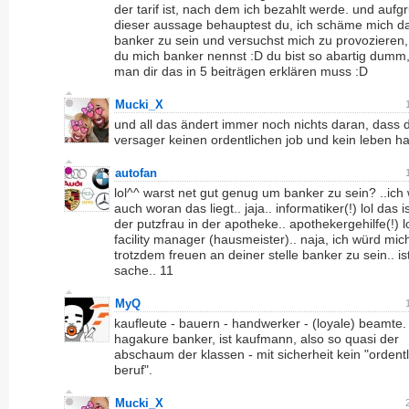
der tarif ist, nach dem ich bezahlt werde. und aufg
dieser aussage behauptest du, ich schäme mich da
banker zu sein und versuchst mich zu provozieren
du mich banker nennst :D du bist so abartig dumm
man dir das in 5 beiträgen erklären muss :D
Mucki_X
und all das ändert immer noch nichts daran, dass 
versager keinen ordentlichen job und kein leben ha
autofan
lol^^ warst net gut genug um banker zu sein? ..ich
auch woran das liegt.. jaja.. informatiker(!) lol das i
der putzfrau in der apotheke.. apothekergehilfe(!) l
facility manager (hausmeister).. naja, ich würd mic
trotzdem freuen an deiner stelle banker zu sein.. is
sache.. 11
MyQ
kaufleute - bauern - handwerker - (loyale) beamte. 
hagakure banker, ist kaufmann, also so quasi der
abschaum der klassen - mit sicherheit kein "ordentl
beruf".
Mucki_X