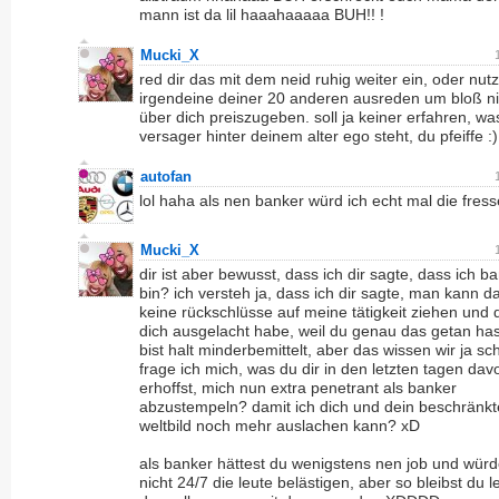
mann ist da lil haaahaaaaa BUH!! !
Mucki_X
red dir das mit dem neid ruhig weiter ein, oder nutz
irgendeine deiner 20 anderen ausreden um bloß ni
über dich preiszugeben. soll ja keiner erfahren, was
versager hinter deinem alter ego steht, du pfeiffe :)
autofan
lol haha als nen banker würd ich echt mal die fress
Mucki_X
dir ist aber bewusst, dass ich dir sagte, dass ich b
bin? ich versteh ja, dass ich dir sagte, man kann d
keine rückschlüsse auf meine tätigkeit ziehen und 
dich ausgelacht habe, weil du genau das getan has
bist halt minderbemittelt, aber das wissen wir ja sc
frage ich mich, was du dir in den letzten tagen dav
erhoffst, mich nun extra penetrant als banker
abzustempeln? damit ich dich und dein beschränkt
weltbild noch mehr auslachen kann? xD
als banker hättest du wenigstens nen job und würd
nicht 24/7 die leute belästigen, aber so bleibst du l