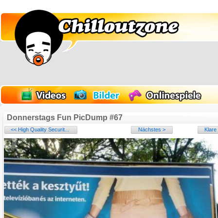
Donnerstags Fun PicDump #67
<< High Quality Securit...
Nächstes >
Klare
#1