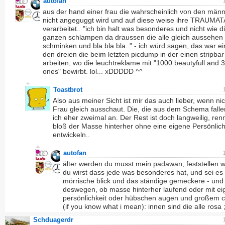
autofan
aus der hand einer frau die wahrscheinlich von den män
nicht angeguggt wird und auf diese weise ihre TRAUMAT
verarbeitet.. "ich bin halt was besonderes und nicht wie d
ganzen schlampen da draussen die alle gleich aussehen 
schminken und bla bla bla.." - ich würd sagen, das war e
den dreien die beim letzten picdump in der einen stripbar
arbeiten, wo die leuchtreklame mit "1000 beautyfull and 3
ones" bewirbt. lol... xDDDDD ^^
Toastbrot
Also aus meiner Sicht ist mir das auch lieber, wenn nic
Frau gleich ausschaut. Die, die aus dem Schema fall
ich eher zweimal an. Der Rest ist doch langweilig, ren
bloß der Masse hinterher ohne eine eigene Persönlich
entwickeln..
autofan
älter werden du musst mein padawan, feststellen 
du wirst dass jede was besonderes hat, und sei es
mörrische blick und das ständige gemeckere - und
deswegen, ob masse hinterher laufend oder mit ei
persönlichkeit oder hübschen augen und großem c
(if you know what i mean): innen sind die alle rosa ;
Schduagerdr