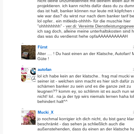
nicht deine unzufriedenheit mit deinem leben auf m
projektieren. ich kann nichts dafür dass du zu dumm
das ist halt, banker können nur leute mit köpfchen
wie war das? du wirst nur nach dem banker tarif b
lol opfer.. ein mitleids-ohhhh- für die muschie hier
"ohhhhhhhh" -
ver.di: Vereinte Dienstleistungsgewe
ich sag doch, alleine meine unterhaltskosten sind 
das was du verdienst hehe opfaAAAAAAAAAAH
Fürst
Alter .... ! Du hast einen an der Klatsche, Autofan!
Güte !
autofan
lol ich habe kein an der klatsche.. frag mal mucki w
seiner ist - welchen sinn macht es hier sich dafür z
schämen banker zu sein und es die ganze zeit zu
leugnen?? komm ey, so schlimm ist es auch nun w
nicht! lol.. na ja der typ wirs niemals lernen haha lol
behindert halt^^
Mucki_X
jo nochmal korrigier ich dich nicht, du bist ganz klar
beschränkt - das sehen ja schließlich auch die
außenstehenden, dass du einen an der klatsche ha