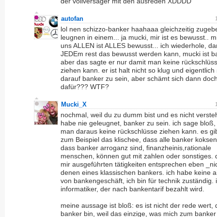
der vollversager mit den ausreden XDDDD
autofan
lol nen schizzo-banker haahaaa gleichzeitig zuge
leugnen in einem... ja mucki, mir ist es bewusst.. m
uns ALLEN ist ALLES bewusst... ich wiederhole, da
JEDEm rest das bewusst werden kann, mucki ist b
aber das sagte er nur damit man keine rückschlüs
ziehen kann. er ist halt nicht so klug und eigentlich 
darauf banker zu sein, aber schämt sich dann doc
dafür??? WTF?
Mucki_X
nochmal, weil du zu dumm bist und es nicht versteh
habe nie geleugnet, banker zu sein. ich sage bloß,
man daraus keine rückschlüsse ziehen kann. es gi
zum Beispiel das klischee, dass alle banker koksen
dass banker arroganz sind, finanzheinis,rationale
menschen, können gut mit zahlen oder sonstiges. 
mir ausgeführten tätigkeiten entsprechen eben _ni
denen eines klassischen bankers. ich habe keine 
von bankengeschäft, ich bin für technik zuständig. 
informatiker, der nach bankentarif bezahlt wird.
meine aussage ist bloß: es ist nicht der rede wert, 
banker bin, weil das einzige, was mich zum banker