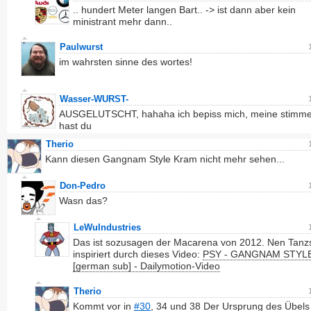
.. hundert Meter langen Bart.. -> ist dann aber kein
ministrant mehr dann..
Paulwurst
im wahrsten sinne des wortes!
Wasser-WURST-
AUSGELUTSCHT, hahaha ich bepiss mich, meine stimm
hast du
Therio
Kann diesen Gangnam Style Kram nicht mehr sehen...
Don-Pedro
Wasn das?
LeWuIndustries
Das ist sozusagen der Macarena von 2012. Nen Tanzst
inspiriert durch dieses Video:
PSY - GANGNAM STYL
[german sub] - Dailymotion-Video
Therio
Kommt vor in
#30
, 34 und 38 Der Ursprung des Übels i