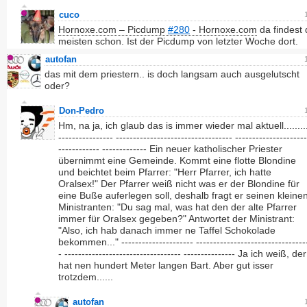
cuco
Hornoxe.com – Picdump
#280
- Hornoxe.com
da findest 
meisten schon. Ist der Picdump von letzter Woche dort.
autofan
das mit dem priestern.. is doch langsam auch ausgelutscht
oder?
Don-Pedro
Hm, na ja, ich glaub das is immer wieder mal aktuell........
---------------- ---------------------------------- --------------------
------------ ------------- Ein neuer katholischer Priester
übernimmt eine Gemeinde. Kommt eine flotte Blondine
und beichtet beim Pfarrer: "Herr Pfarrer, ich hatte
Oralsex!" Der Pfarrer weiß nicht was er der Blondine für
eine Buße auferlegen soll, deshalb fragt er seinen kleine
Ministranten: "Du sag mal, was hat den der alte Pfarrer
immer für Oralsex gegeben?" Antwortet der Ministrant:
"Also, ich hab danach immer ne Taffel Schokolade
bekommen..." --------------------- --------------------------------
- ---------------------------------- --------------- Ja ich weiß, der
hat nen hundert Meter langen Bart. Aber gut isser
trotzdem......
autofan