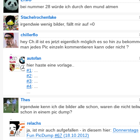
bei nummer 28 würde ich durch den mund atmen
Stachelrochenfake
irgendwie wenig bilder, fällt mir auf =0
chillerflo
hey Ch.ill ist es jetzt eigentlich möglich es so hin zu bekom
man jedes Pic einzeln kommentieren kann oder nicht ?
autofan
hier haste eine vorlage..
#1
: ...
#2
: ...
#3
: ...
#4
: ...
...
Thes
irgendwie kenn ich die bilder alle schon, waren die nicht teil
schon in einem pic dump?
relachs
ja, ist mir auch aufgefallen - in diesem hier:
Donnerstags
Fun PicDump
#67
(18.10.2012)