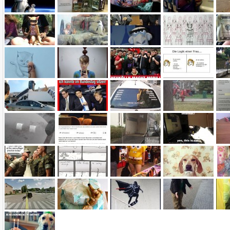
Name:
E-Mail-Adresse (optional):
Kommentar:
Alle HTML-Tags außer <br>, <strike> und <i> werden aus Deinem Kommentar entfernt.
URLs werden automatisch umgewandelt. Bitte verwende "www." oder "http://" in URLs
Ich möchte eine E-Mail, wenn zu meinem Kommentar Antworten erscheinen.