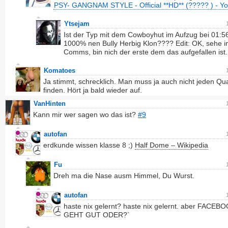
PSY- GANGNAM STYLE - Official **HD** (????? ) - Y
Ytsejam
Ist der Typ mit dem Cowboyhut im Aufzug bei 01:56
1000% nen Bully Herbig Klon???? Edit: OK, sehe i
Comms, bin nich der erste dem das aufgefallen ist.
Komatoes
Ja stimmt, schrecklich. Man muss ja auch nicht jeden Qu
finden. Hört ja bald wieder auf.
VanHinten
Kann mir wer sagen wo das ist?
#9
autofan
erdkunde wissen klasse 8 ;)
Half Dome – Wikipedia
Fu
Dreh ma die Nase ausm Himmel, Du Wurst.
autofan
haste nix gelernt? haste nix gelernt. aber FACEB
GEHT GUT ODER?`