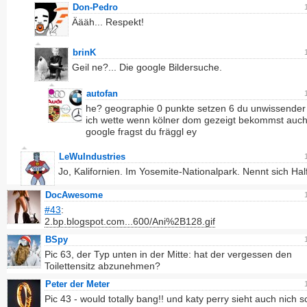
Don-Pedro
Äääh... Respekt!
brinK
Geil ne?... Die google Bildersuche.
autofan
he? geographie 0 punkte setzen 6 du unwissender 
ich wette wenn kölner dom gezeigt bekommst auc
google fragst du fräggl ey
LeWuIndustries
Jo, Kalifornien. Im Yosemite-Nationalpark. Nennt sich Ha
DocAwesome
#43
:
2.bp.blogspot.com...600/Ani%2B128.gif
BSpy
Pic 63, der Typ unten in der Mitte: hat der vergessen den
Toilettensitz abzunehmen?
Peter der Meter
Pic 43 - would totally bang!! und katy perry sieht auch nich s