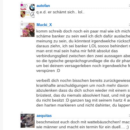
autofan
q.e.d. er schämt sich.. lol..
Mucki_X
komm schreib doch noch ein paar mal wie ich mich
schäme banker zu sein weil ich dich dafür auslach
meinung zu sein, du könntest irgendwelche rücksc
daraus ziehn, ich sei banker LOL soooo behindert
man erst mal sein haha mir fehlt absolut das
verbindungsglied zwischen den zwei aussagen aber
so die typische gesprächsgrundlage die du dir phan
um bei deinem versagerleben noch irgendwelche f
verspüren :D
verbeiß dich nochn bisschen bereits zurückgewies
krankhafte anschuldigungen um noch mehr davon
abzulenken dass du dich schon wieder mit einem 
brüstest, das du niemals absolviert hast, und mit g
du nicht besitzt :D ganzen tag mit seinem hartz 4 
den harten markieren und nicht dahinter, du lapp
aequitas
beschmeisst euch doch mit wattebäuschchen! mac
wie männer und macht ein termin für ein duell.... ;)