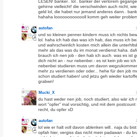
LESEN! banker.. lol.. banker der verlorem gegang
gehirne vielleicht! die verschwinden auch nicht, wi
geld lol, die habet nur jemand anderes dann.. bank
hahaha looooooooooooll komm geh weiter proble
autofan
und so kleinen penner-kindern muss ich nichts be
lol. haha ich hab das was ich hab, das muss ich be
und wahrscheinlich kosten mich allein die unterhlt
mehr als das was du im monat verdienst haha. daf
brauch ich nen job - den hab ich auch. was es ist g
dich nicht an - nur nebenbei - es ist kein job wo ic
nebenbei studieren muss um davon wegzukomme
mehr zu verdienen oder oder... hehe für den job 
schon studiert haben! und jetzu geh wieder kartoffe
grabwn!
Mucki_X
du hast weder nen job, noch studiert, also wär ich
wort "opfer" mal vorsichtig, und mit dem postcount 
recht, du opfer xD
autofan
lol wie er halt voll davon ablenken will.. naja du bist
opfah hier, vergiss das nicht mein padawan - du b