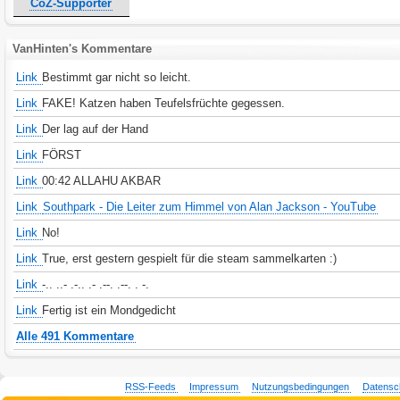
CoZ-Supporter
VanHinten's Kommentare
Link
Bestimmt gar nicht so leicht.
Link
FAKE! Katzen haben Teufelsfrüchte gegessen.
Link
Der lag auf der Hand
Link
FÖRST
Link
00:42 ALLAHU AKBAR
Link
Southpark - Die Leiter zum Himmel von Alan Jackson - YouTube
Link
No!
Link
True, erst gestern gespielt für die steam sammelkarten :)
Link
-.. ..- .-.. .- .--. .--. . -.
Link
Fertig ist ein Mondgedicht
Alle 491 Kommentare
RSS-Feeds
Impressum
Nutzungsbedingungen
Datensc