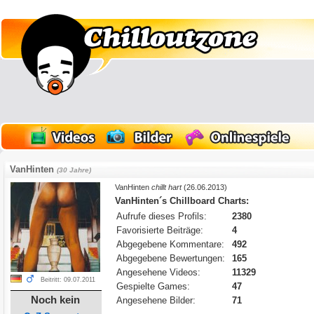
VanHinten
(30 Jahre)
VanHinten
chillt hart
(26.06.2013)
VanHinten´s Chillboard Charts:
Aufrufe dieses Profils:
2380
Favorisierte Beiträge:
4
Abgegebene Kommentare:
492
Abgegebene Bewertungen:
165
Angesehene Videos:
11329
Beitritt: 09.07.2011
Gespielte Games:
47
Noch kein
Angesehene Bilder:
71