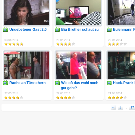
Ungebetener Gast 2.0
Big Brother schaut zu
Eulenmann 
03.06.2014
29.05.2014
29.05.2014
Rache an Türstehern
Wie oft das wohl noch
Hack-Prank 
gut geht?
27.05.2014
22.05.2014
21.05.2014
1
...
37