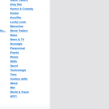
Game Trailers
Holy Shit
Humor & Comedy
Kinder
Kurzfilm
Lucky Loser
Menschen
es...
Movie Trailers
Natur
News & TV
Nostalgie
Paranormal
Pranks
Remix
Skills
Spoof
Technologie
Tiere
Useless skills
Weird
Win
World & Travel
WTF!