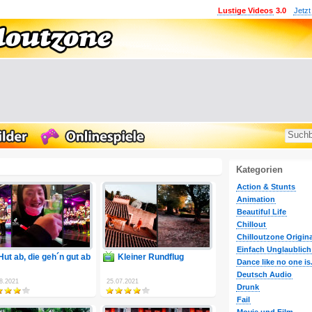
Lustige Videos
3.0
Jetzt
Kategorien
Action & Stunts
Animation
Beautiful Life
Chillout
Chilloutzone Origina
Einfach Unglaublich
Hut ab, die geh´n gut ab
Kleiner Rundflug
Dance like no one is.
Deutsch Audio
8.2021
25.07.2021
Drunk
Fail