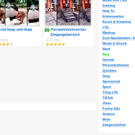
Movie und Film
Gaming
How To
Interessantes
Kunst & Kreatives
LOL
Und hepp und hepp
Perspektivenreicher
Mashup
Eingangsbereich
Zum Nachdenken / M
7.2021
11.07.2021
Musik & Sound
Nerd
Nice
Owned
Persönlichkeiten
Quickies
Sexy
Sponsored
Sport
Thug Life
TikTok
Vines
Funny Ads
Science
Wow
Zeitgeschehen