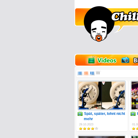
lder
Onlinespiele
Spät, später, lohnt nicht
mehr
29.10.2023
01.0