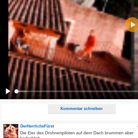
Name:
Pla
E-Mail-Adresse (optional):
Kommentar:
Alle HTML-Tags außer <br>, <strike> und <i> werden aus Deinem Kommentar entfernt.
URLs werden automatisch umgewandelt. Bitte verwende "www." oder "http://" in URLs
Ich möchte eine E-Mail, wenn zu meinem Kommentar Antworten erscheinen.
Ich möchte eine E-Mail, wenn auf dieser Seite weitere Kommentare erscheinen.
Play
Kommentar schreiben
DerHerrlicheFürst
Die Eier des Drohnenpiloten auf dem Dach brummen aber