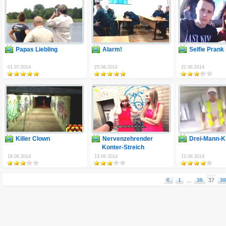
Papas Liebling
Alarm!
Selfie Prank
01.07.2014
25.06.2014
22.06.2014
Killer Clown
Nervenzehrender
Drei-Mann-K
Konter-Streich
18.06.2014
13.06.2014
12.06.2014
1
...
36
37
38