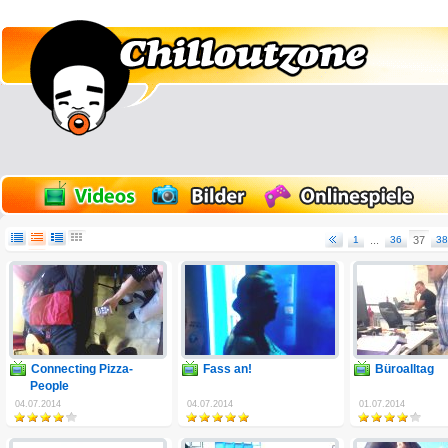
1
...
36
37
38
Connecting Pizza-
Fass an!
Büroalltag
People
04.07.2014
04.07.2014
01.07.2014