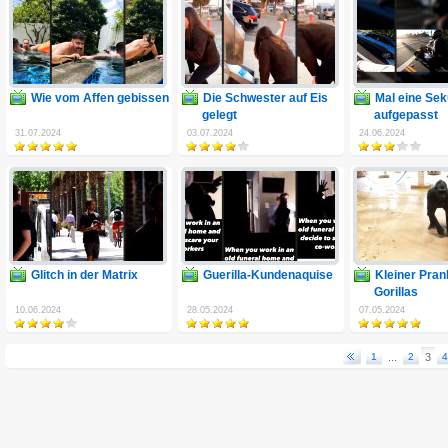
Wie vom Affen gebissen
Die Schwester auf Eis
Mal eine Sek
gelegt
aufgepasst
31.07.2024
03.07.2024
24.06.2024
Glitch in der Matrix
Guerilla-Kundenaquise
Kleiner Pran
Gorillas
10.06.2024
28.05.2024
07.05.2024
1
...
2
3
4