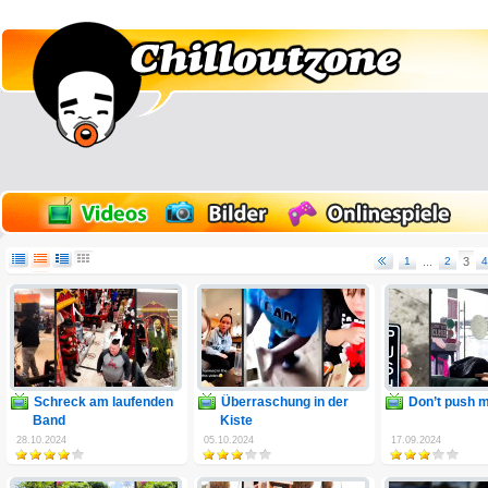
1
...
2
3
4
Schreck am laufenden
Überraschung in der
Don’t push 
Band
Kiste
28.10.2024
05.10.2024
17.09.2024