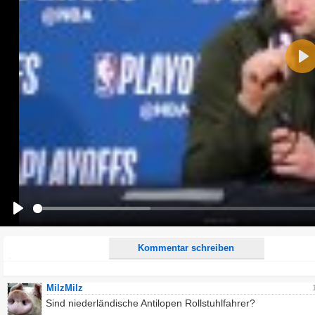
Name:
Pla
E-Mail-Adresse (optional):
Kommentar:
Alle HTML-Tags außer <br>, <strike> und <i> werden aus Deinem Kommentar entfernt.
URLs werden automatisch umgewandelt. Bitte verwende "www." oder "http://" in URLs
Ich möchte eine E-Mail, wenn zu meinem Kommentar Antworten erscheinen.
Ich möchte eine E-Mail, wenn auf dieser Seite weitere Kommentare erscheinen.
Play
Kommentar schreiben
MilzMilz
Sind niederländische Antilopen Rollstuhlfahrer?