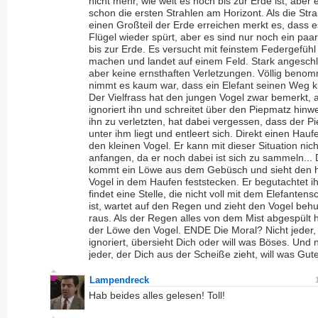
nicht mehr, wie weit es noch bis zur Erde ist, aber 
schon die ersten Strahlen am Horizont. Als die Str
einen Großteil der Erde erreichen merkt es, dass e
Flügel wieder spürt, aber es sind nur noch ein paa
bis zur Erde. Es versucht mit feinstem Federgefühl 
machen und landet auf einem Feld. Stark angesch
aber keine ernsthaften Verletzungen. Völlig beno
nimmt es kaum war, dass ein Elefant seinen Weg k
Der Vielfrass hat den jungen Vogel zwar bemerkt, 
ignoriert ihn und schreitet über den Piepmatz hinw
ihn zu verletzten, hat dabei vergessen, dass der P
unter ihm liegt und entleert sich. Direkt einen Hauf
den kleinen Vogel. Er kann mit dieser Situation nich
anfangen, da er noch dabei ist sich zu sammeln...
kommt ein Löwe aus dem Gebüsch und sieht den hi
Vogel in dem Haufen feststecken. Er begutachtet i
findet eine Stelle, die nicht voll mit dem Elefantens
ist, wartet auf den Regen und zieht den Vogel beh
raus. Als der Regen alles von dem Mist abgespült ha
der Löwe den Vogel. ENDE Die Moral? Nicht jeder,
ignoriert, übersieht Dich oder will was Böses. Und n
jeder, der Dich aus der Scheiße zieht, will was Gut
Lampendreck
Hab beides alles gelesen! Toll!