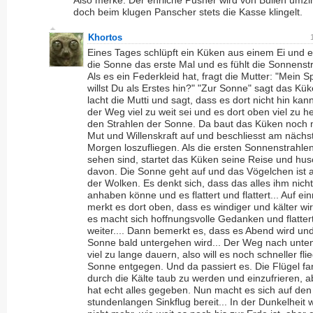
Also merke: Der ehrliche Pusher wird von Bullen umzin
doch beim klugen Panscher stets die Kasse klingelt.
Khortos
Eines Tages schlüpft ein Küken aus einem Ei und er
die Sonne das erste Mal und es fühlt die Sonnenst
Als es ein Federkleid hat, fragt die Mutter: "Mein S
willst Du als Erstes hin?" "Zur Sonne" sagt das Kü
lacht die Mutti und sagt, dass es dort nicht hin kan
der Weg viel zu weit sei und es dort oben viel zu he
den Strahlen der Sonne. Da baut das Küken noch
Mut und Willenskraft auf und beschliesst am nächs
Morgen loszufliegen. Als die ersten Sonnenstrahle
sehen sind, startet das Küken seine Reise und hus
davon. Die Sonne geht auf und das Vögelchen ist 
der Wolken. Es denkt sich, dass das alles ihm nich
anhaben könne und es flattert und flattert... Auf ei
merkt es dort oben, dass es windiger und kälter wi
es macht sich hoffnungsvolle Gedanken und flattert
weiter.... Dann bemerkt es, dass es Abend wird und
Sonne bald untergehen wird... Der Weg nach unte
viel zu lange dauern, also will es noch schneller fli
Sonne entgegen. Und da passiert es. Die Flügel f
durch die Kälte taub zu werden und einzufrieren, a
hat echt alles gegeben. Nun macht es sich auf den
stundenlangen Sinkflug bereit... In der Dunkelheit 