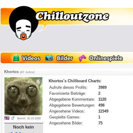
Khortos
(47 Jahre)
Khortos´s Chillboard Charts:
Aufrufe dieses Profils:
3989
Favorisierte Beiträge:
2
Abgegebene Kommentare:
1120
Abgegebene Bewertungen:
498
Angesehene Videos:
11549
Gespielte Games:
1
Beitritt: 30.10.2009
Angesehene Bilder:
75
Noch kein