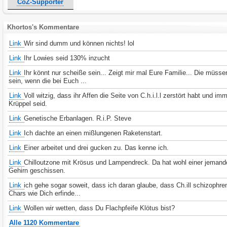
CoZ-Supporter
Khortos's Kommentare
Link
Wir sind dumm und können nichts! lol
Link
Ihr Lowies seid 130% inzucht
Link
Ihr könnt nur scheiße sein... Zeigt mir mal Eure Familie... Die müs
sein, wenn die bei Euch ...
Link
Voll witzig, dass ihr Affen die Seite von C.h.i.l.l zerstört habt und im
Krüppel seid.
Link
Genetische Erbanlagen. R.i.P. Steve
Link
Ich dachte an einen mißlungenen Raketenstart.
Link
Einer arbeitet und drei gucken zu. Das kenne ich.
Link
Chilloutzone mit Krösus und Lampendreck. Da hat wohl einer jeman
Gehirn geschissen.
Link
ich gehe sogar soweit, dass ich daran glaube, dass Ch.ill schizophre
Chars wie Dich erfinde...
Link
Wollen wir wetten, dass Du Flachpfeife Klötus bist?
Alle 1120 Kommentare