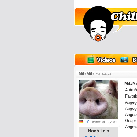
lder
Onlinespiele
MilzMilz
(54 Jahre)
MilzMi
Aufrufe
Favoris
Abgeg
Abgeg
Anges
Gespie
Beitritt: 01.12.2009
Angese
Noch kein