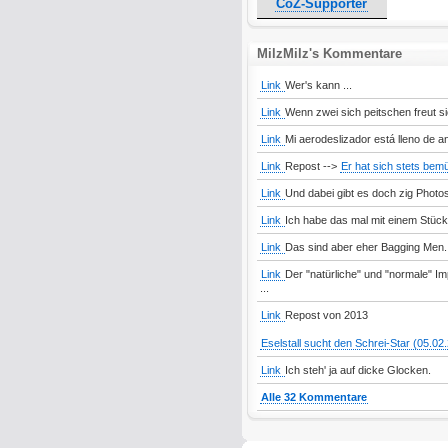
CoZ-Supporter
MilzMilz's Kommentare
Link
Wer's kann ...
Link
Wenn zwei sich peitschen freut sic
Link
Mi aerodeslizador está lleno de an
Link
Repost -->
Er hat sich stets bemü
Link
Und dabei gibt es doch zig Photos
Link
Ich habe das mal mit einem Stück 
Link
Das sind aber eher Bagging Men. B
Link
Der "natürliche" und "normale" Impu
...
Link
Repost von 2013
Eselstall sucht den Schrei-Star (05.02
Link
Ich steh' ja auf dicke Glocken.
Alle 32 Kommentare