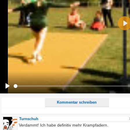
Name:
Pla
E-Mail-Adresse (optional):
Kommentar:
Alle HTML-Tags außer <br>, <strike> und <i> werden aus Deinem Kommentar entfernt.
URLs werden automatisch umgewandelt. Bitte verwende "www." oder "http://" in URLs
Ich möchte eine E-Mail, wenn zu meinem Kommentar Antworten erscheinen.
Ich möchte eine E-Mail, wenn auf dieser Seite weitere Kommentare erscheinen.
Play
Kommentar schreiben
Turnschuh
Verdammt! Ich habe definitiv mehr Krampfadern.