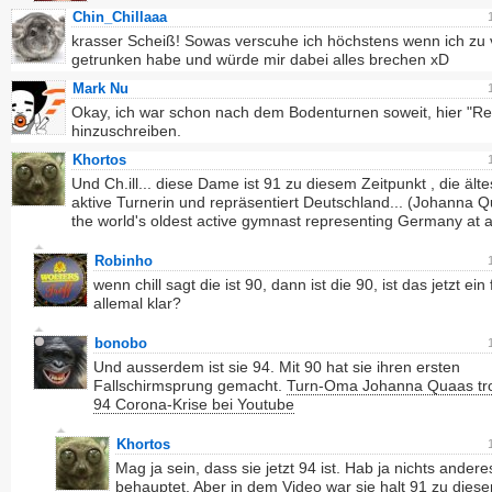
Chin_Chillaaa
krasser Scheiß! Sowas verscuhe ich höchstens wenn ich zu v
getrunken habe und würde mir dabei alles brechen xD
Mark Nu
Okay, ich war schon nach dem Bodenturnen soweit, hier "Re
hinzuschreiben.
Khortos
Und Ch.ill... diese Dame ist 91 zu diesem Zeitpunkt , die älte
aktive Turnerin und repräsentiert Deutschland... (Johanna Q
the world's oldest active gymnast representing Germany at 
Robinho
wenn chill sagt die ist 90, dann ist die 90, ist das jetzt ein 
allemal klar?
bonobo
Und ausserdem ist sie 94. Mit 90 hat sie ihren ersten
Fallschirmsprung gemacht.
Turn-Oma Johanna Quaas tro
94 Corona-Krise bei Youtube
Khortos
Mag ja sein, dass sie jetzt 94 ist. Hab ja nichts andere
behauptet. Aber in dem Video war sie halt 91 zu dies