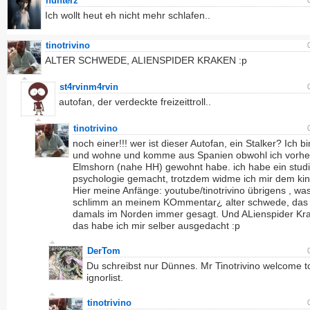
hunterz
Ich wollt heut eh nicht mehr schlafen..
tinotrivino
ALTER SCHWEDE, ALIENSPIDER KRAKEN :p
st4rvinm4rvin
autofan, der verdeckte freizeittroll..
tinotrivino
noch einer!!! wer ist dieser Autofan, ein Stalker? Ich bi
und wohne und komme aus Spanien obwohl ich vorher
Elmshorn (nahe HH) gewohnt habe. ich habe ein stud
psychologie gemacht, trotzdem widme ich mir dem kino
Hier meine Anfänge: youtube/tinotrivino übrigens , was
schlimm an meinem KOmmentar¿ alter schwede, das
damals im Norden immer gesagt. Und ALienspider Kr
das habe ich mir selber ausgedacht :p
DerTom
Du schreibst nur Dünnes. Mr Tinotrivino welcome 
ignorlist.
tinotrivino