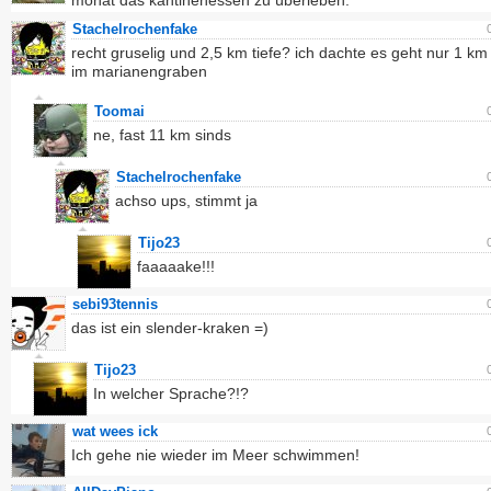
monat das kantinenessen zu überleben.
Stachelrochenfake
recht gruselig und 2,5 km tiefe? ich dachte es geht nur 1 km
im marianengraben
Toomai
ne, fast 11 km sinds
Stachelrochenfake
achso ups, stimmt ja
Tijo23
faaaaake!!!
sebi93tennis
das ist ein slender-kraken =)
Tijo23
In welcher Sprache?!?
wat wees ick
Ich gehe nie wieder im Meer schwimmen!