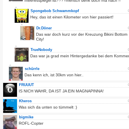
meeresspiegel ist????mensch denk doch ma nach !!
Spongebob Schwammkopf
Hey, das ist einen Kilometer von hier passiert!
Dr.Döner
Das war doch kurz vor der Kreuzung Bikini Bottom 
City!
TrueNobody
Das war ja grad mein Hintergedanke bei dem Komment
schürrle
Das kenn ich, ist 30km von hier..
FRUUUT
IS NICH WAHR, DA IST JA EIN MAGNAPINNA!
Kheros
Was sich da unten so tümmelt :)
bigmike
ROFL-Copter