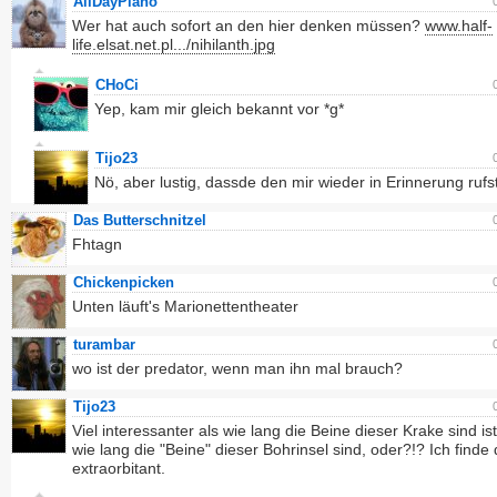
AllDayPiano
Wer hat auch sofort an den hier denken müssen?
www.half-
life.elsat.net.pl.../nihilanth.jpg
CHoCi
Yep, kam mir gleich bekannt vor *g*
Tijo23
Nö, aber lustig, dassde den mir wieder in Erinnerung rufst.
Das Butterschnitzel
Fhtagn
Chickenpicken
Unten läuft's Marionettentheater
turambar
wo ist der predator, wenn man ihn mal brauch?
Tijo23
Viel interessanter als wie lang die Beine dieser Krake sind is
wie lang die "Beine" dieser Bohrinsel sind, oder?!? Ich finde
extraorbitant.