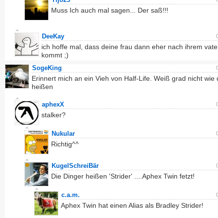
Muss Ich auch mal sagen... Der saß!!!
DeeKay
ich hoffe mal, dass deine frau dann eher nach ihrem vate
kommt ;)
SogeKing
Erinnert mich an ein Vieh von Half-Life. Weiß grad nicht wie 
heißen
aphexX
stalker?
Nukular
Richtig^^
KugelSchreiBär
Die Dinger heißen 'Strider' ....Aphex Twin fetzt!
c.a.m.
Aphex Twin hat einen Alias als Bradley Strider!