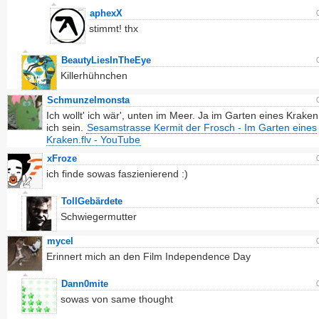
aphexX
stimmt! thx
BeautyLiesInTheEye
Killerhühnchen
Schmunzelmonsta
Ich wollt' ich wär', unten im Meer. Ja im Garten eines Krake
ich sein.
Sesamstrasse Kermit der Frosch - Im Garten eines
Kraken.flv - YouTube
xFroze
ich finde sowas faszienierend :)
TollGebärdete
Schwiegermutter
mycel
Erinnert mich an den Film Independence Day
Dann0mite
sowas von same thought