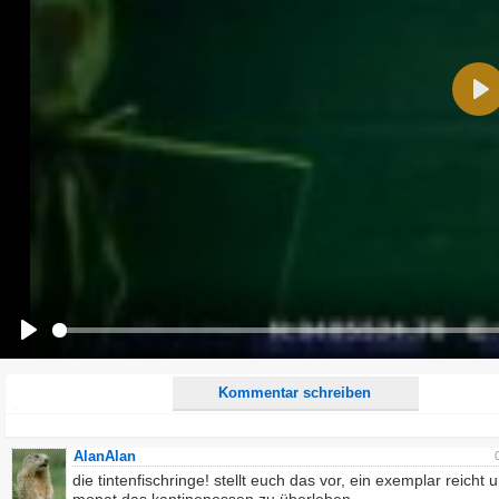
Name:
Pla
E-Mail-Adresse (optional):
Kommentar:
Alle HTML-Tags außer <br>, <strike> und <i> werden aus Deinem Kommentar entfernt.
URLs werden automatisch umgewandelt. Bitte verwende "www." oder "http://" in URLs
Ich möchte eine E-Mail, wenn zu meinem Kommentar Antworten erscheinen.
Ich möchte eine E-Mail, wenn auf dieser Seite weitere Kommentare erscheinen.
Play
Kommentar schreiben
AlanAlan
die tintenfischringe! stellt euch das vor, ein exemplar reicht