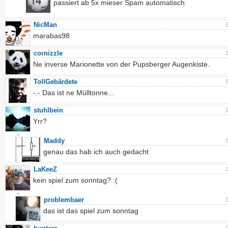
passiert ab 5x mieser Spam automatisch
NicMan
marabas98
cornizzle
Ne inverse Marionette von der Pupsberger Augenkiste.
TollGebärdete
-.- Das ist ne Mülltonne...
stuhlbein
Yrr?
Maddy
genau das hab ich auch gedacht
LaKeeZ
kein spiel zum sonntag? :(
problembaer
das ist das spiel zum sonntag