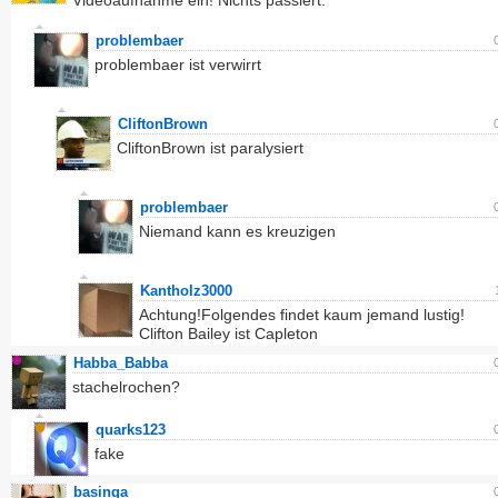
Videoaufnahme ein! Nichts passiert.
problembaer
problembaer ist verwirrt
CliftonBrown
CliftonBrown ist paralysiert
problembaer
Niemand kann es kreuzigen
Kantholz3000
Achtung!Folgendes findet kaum jemand lustig!
Clifton Bailey ist Capleton
Habba_Babba
stachelrochen?
quarks123
fake
basinga