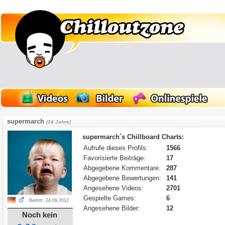
supermarch
(34 Jahre)
supermarch´s Chillboard Charts:
Aufrufe dieses Profils:
1566
Favorisierte Beiträge:
17
Abgegebene Kommentare:
287
Abgegebene Bewertungen:
141
Angesehene Videos:
2701
Gespielte Games:
6
Beitritt: 24.09.2012
Angesehene Bilder:
12
Noch kein