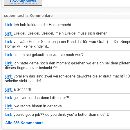
CoZ-Supporter
supermarch's Kommentare
Link
Ich hab kakka in die Hos gemacht
Link
Dreidel, Dreidel, Dreidel, mein Dreidel muss sich drehen!
Link
vllt wäre Homer Simpson ja ein Kandidat für Frau Graf ;) ... Die Sim
Homer will keine kinder d...
Link
als ich sie gekauft hab war sie noch weiß...
Link
ich hätte gerne noch den moment gesehen wo er sich bei dem piloten
dieses flugmanöver bedankt ^^...
Link
vorallem das sind zwei verschiedene gewichte die er drauf macht? :D
scheibe sieht halt def...
Link
alter????!!!!
Link
geil, wie ist das denn bitte alter?!
Link
iwo rechts hinten in der ecke ...
Link
you've got a job?? do you think you're better than me? :D
Alle 286 Kommentare