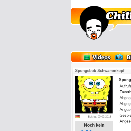
lder
Onlinespiele
Spongebob Schwammkopf
Spong
Aufrufe
Favoris
Abgeg
Abgeg
Anges
Gespie
Beitritt: 05.05.2013
Angese
Noch kein