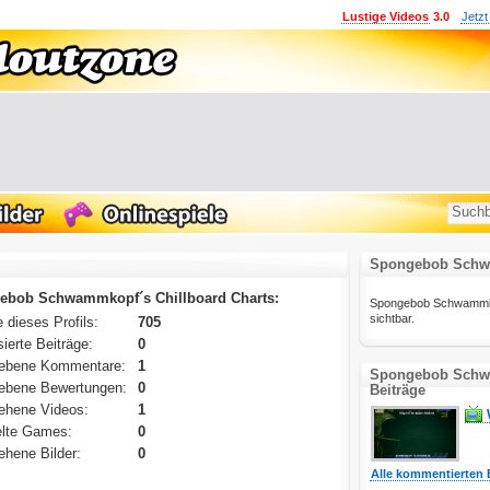
Lustige Videos
3.0
Jetzt
Spongebob Schwa
ebob Schwammkopf´s Chillboard Charts:
Spongebob Schwammkopfs
sichtbar.
 dieses Profils:
705
ierte Beiträge:
0
ebene Kommentare:
1
Spongebob Schw
ebene Bewertungen:
0
Beiträge
ehene Videos:
1
lte Games:
0
hene Bilder:
0
Alle kommentierten 