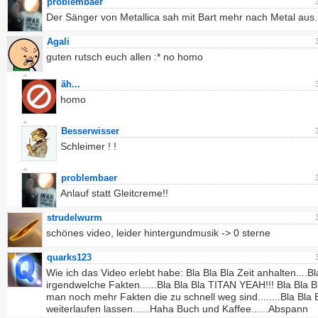
problembaer
Der Sänger von Metallica sah mit Bart mehr nach Metal aus.
Agali
guten rutsch euch allen :* no homo
äh...
homo
Besserwisser
Schleimer ! !
problembaer
Anlauf statt Gleitcreme!!
strudelwurm
schönes video, leider hintergundmusik -> 0 sterne
quarks123
Wie ich das Video erlebt habe: Bla Bla Bla Zeit anhalten....Bl
irgendwelche Fakten......Bla Bla Bla TITAN YEAH!!! Bla Bla Bl
man noch mehr Fakten die zu schnell weg sind........Bla Bla B
weiterlaufen lassen......Haha Buch und Kaffee......Abspann