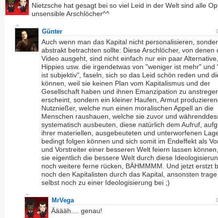
Nietzsche hat gesagt bei so viel Leid in der Welt sind alle Op
unsensible Arschlöcher^^
Günter
Auch wenn man das Kapital nicht personalisieren, sonde
abstrakt betrachten sollte: Diese Arschlöcher, von denen
Video ausgeht, sind nicht einfach nur ein paar Alternative
Hippies usw. die irgendetwas von "weniger ist mehr" und
ist subjektiv", faseln, sich so das Leid schön reden und d
können, weil sie keinen Plan vom Kapitalismus und der
Gesellschaft haben und ihnen Emanzipation zu anstrege
erscheint, sondern ein kleiner Haufen, Armut produziere
Nutznießer, welche nun einen moralischen Appell an die
Menschen raushauen, welche sie zuvor und währenddes
systematisch ausbeuten, diese natürlich dem Aufruf, auf
ihrer materiellen, ausgebeuteten und unterworfenen Lage
bedingt folgen können und sich somit im Endeffekt als Vor
und Vorstreiter einer besseren Welt feiern lassen können
sie eigentlich die bessere Welt durch diese Ideologisierun
noch weitere ferne rücken, BÄHMMMM. Und jetzt erstzt b
noch den Kapitalisten durch das Kapital, ansonsten trage 
selbst noch zu einer Ideologisierung bei ;)
MrVega
Ääääh.... genau!