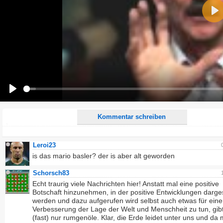
Kommentar:
Pla
Alle HTML-Tags außer <br>, <strike> und <i> werden aus Deinem Kommentar entfernt.
URLs werden automatisch umgewandelt. Bitte verwende "www." oder "http://" in URLs
Ich möchte eine E-Mail, wenn zu meinem Kommentar Antworten erscheinen.
Ich möchte eine E-Mail, wenn auf dieser Seite weitere Kommentare erscheinen.
Play
Kommentar schreiben
Leroi23
is das mario basler? der is aber alt geworden
Schorsch83
Echt traurig viele Nachrichten hier! Anstatt mal eine positive
Botschaft hinzunehmen, in der positive Entwicklungen darges
werden und dazu aufgerufen wird selbst auch etwas für eine
Verbesserung der Lage der Welt und Menschheit zu tun, gibt
(fast) nur rumgenöle. Klar, die Erde leidet unter uns und da