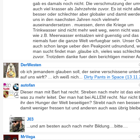
gab es damals noch nicht. Die verschmutzung der umw
auch viel krasser als Jahrzehnte zuvor. Es ist nicht all
besser oder schlechter aber globaler und damit werde
uns in den naechsten Jahren noch vielmehr
auseinandersetzen . muessen, denn die Kriege um
Trinkwasser sind nicht mehr weit weg, wenn nicht was
wie z.B. Meerwasser entsalzen wird guenstig und das 
niemals fuer die ganze Welt verfuegbar sein. Unser Oe
auch schon lange ueber den Peakpoint udnundund, 
man sucht findet man ,glaube ich, vieles was schlechter
zuvor. Trotzdem danke fuer dein berichtigen meiner 
DerWesten
ob ich jemandem glauben soll, der seine verschissene unte
auf uns wirft? ... ich weiß nich...
Dirty Pants in Space (13.11
autofan
Dieser man mit Bart hat recht. Streben nach mehr ist das ein
was zu mehr leitet. Der man hat bei ALLEM recht. Nur nicht b
ihr den Hunger der Welt beseitigen? Strebt nach nen besser
damit weniger fressen tut und anderen auch was übrig bleibe
J03
...und am besten auch nach mehr Bildung....bitte....
MrVega