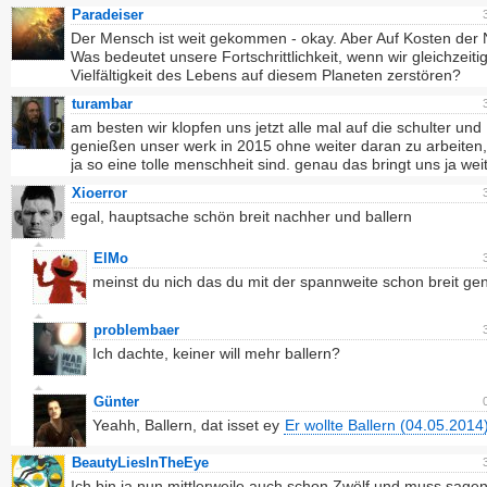
Paradeiser
Der Mensch ist weit gekommen - okay. Aber Auf Kosten der 
Was bedeutet unsere Fortschrittlichkeit, wenn wir gleichzeitig
Vielfältigkeit des Lebens auf diesem Planeten zerstören?
turambar
am besten wir klopfen uns jetzt alle mal auf die schulter und
genießen unser werk in 2015 ohne weiter daran zu arbeiten, 
ja so eine tolle menschheit sind. genau das bringt uns ja weit
Xioerror
egal, hauptsache schön breit nachher und ballern
ElMo
meinst du nich das du mit der spannweite schon breit ge
problembaer
Ich dachte, keiner will mehr ballern?
Günter
Yeahh, Ballern, dat isset ey
Er wollte Ballern (04.05.2014
BeautyLiesInTheEye
Ich bin ja nun mittlerweile auch schon Zwölf und muss sage