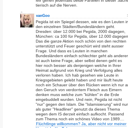
Mir gehen jedenfalls beide Parteien in dieser Sach
tierisch auf die Nerven.
vanGoo
Pegida ist ein Spiegel dessen, wie es den Leuten i
den einzelnen Städten/Bundesländern geht.
Dresden: über 12.000 bei Pegida, 2000 dagegen,
München: ca 100 für Pegida, über 12.000 dagegen
Das die ganze Aktion noch schön von den rechten
unterstützt und Feuer geschürt wird steht ausser
Frage. Und dass es Leuten in manchen
Bundesländern einfach schlechter geht als andere
ist auch keine Frage, aber selbst denen geht es
hier noch besser als denjenigen welche in Ihrer
Heimat aufgrund von Krieg und Verfolgung alles
verloren haben. Ich hab gesehen wie Leute in
Kriegsgebieten gelebt haben und mir läuft heute
noch ein Schauer über den Rücken wenn ich nur a
den Geruch von verdorrtem Fleisch aus Eimern
denken muss welche zum "kühlen" in die Erde
eingebuddelt wurden. Und nein, Pegida ist nicht
"nur" gegen den Islam. Die "Islamisierung" wird nur
als guter "Headliner" genutzt da dieses Thema
wegen dem IS derzeit einfach aufkocht. Passend
zum Thema noch ein schönes Video von 1989....
Flüchtlinge willkommen? Ja, aber nicht vor meiner