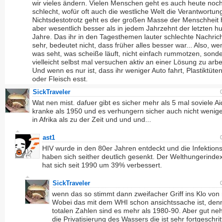
wir vieles ändern. Vielen Menschen geht es auch heute noc
schlecht, wofür oft auch die westliche Welt die Verantwortung
Nichtsdestotrotz geht es der großen Masse der Menschheit 
aber wesentlich besser als in jedem Jahrzehnt der letzten h
Jahre. Das ihr in den Tagesthemen lauter schlechte Nachric
sehr, bedeutet nicht, dass früher alles besser war... Also, we
was seht, was scheiße läuft, nicht einfach rummotzen, sond
vielleicht selbst mal versuchen aktiv an einer Lösung zu arbe
Und wenn es nur ist, dass ihr weniger Auto fahrt, Plastiktüte
oder Fleisch esst.
SickTraveler
Wat nen mist. dafuer gibt es sicher mehr als 5 mal soviele Ai
kranke als 1950 und es verhungern sicher auch nicht wenige
in Afrika als zu der Zeit und und und...
ast1
HIV wurde in den 80er Jahren entdeckt und die Infektion
haben sich seither deutlich gesenkt. Der Welthungerinde
hat sich seit 1990 um 39% verbessert.
SickTraveler
wenn das so stimmt dann zweifacher Griff ins Klo von 
Wobei das mit dem WHI schon ansichtssache ist, denn
totalen Zahlen sind es mehr als 1980-90. Aber gut ne
die Privatisierung des Wassers die ist sehr fortgeschri