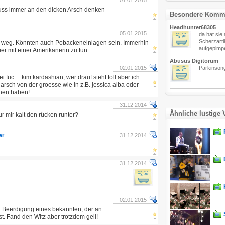
01.01.2015
muss immer an den dicken Arsch denken
Besondere Komm
Headhunter68305
05.01.2015
da hat sie
Scherzarti
ch weg. Könnten auch Pobackeneinlagen sein. Immerhin
aufgepimpe
er mit einer Amerikanerin zu tun.
Abusus Digitorum
02.01.2015
Parkinso
 fuc.... kim kardashian, wer drauf steht toll aber ich
arsch von der groesse wie in z.B. jessica alba oder
inen haben!
31.12.2014
Ähnliche lustige 
nur mir kalt den rücken runter?
er
31.12.2014
31.12.2014
02.01.2015
r Beerdigung eines bekannten, der an
t. Fand den Witz aber trotzdem geil!