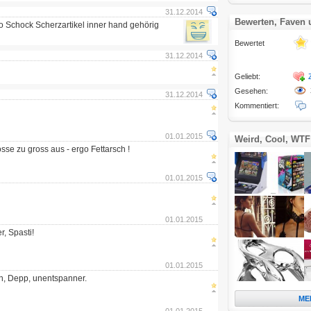
31.12.2014
Bewerten, Faven
ro Schock Scherzartikel inner hand gehörig
Bewertet
31.12.2014
Geliebt:
Gesehen:
31.12.2014
Kommentiert:
01.01.2015
Weird, Cool, WTF
össe zu gross aus - ergo Fettarsch !
01.01.2015
01.01.2015
r, Spasti!
01.01.2015
n, Depp, unentspanner.
ME