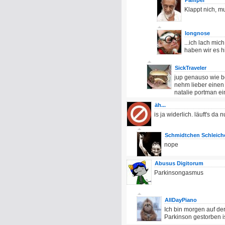
Pampel
Klappt nich, 
longnose
...ich lach mi
haben wir es hi
SickTraveler
jup genauso wie bei
nehm lieber einen 
natalie portman e
äh...
is ja widerlich. läuft's da 
Schmidtchen Schleich
nope
Abusus Digitorum
Parkinsongasmus
AllDayPiano
Ich bin morgen auf de
Parkinson gestorben is