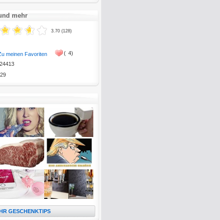
 und mehr
3.70 (128)
(
4)
Zu meinen Favoriten
24413
29
HR GESCHENKTIPS