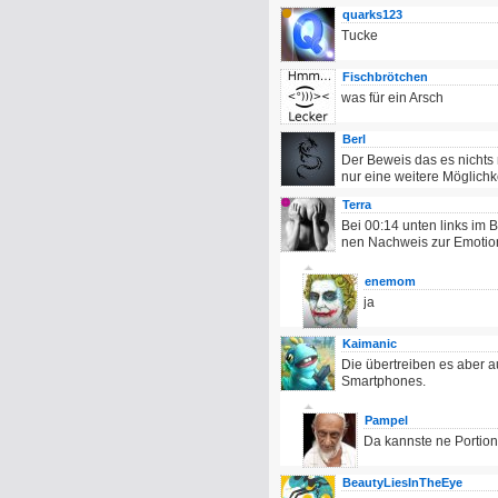
quarks123
Tucke
Fischbrötchen
was für ein Arsch
Berl
Der Beweis das es nichts 
nur eine weitere Möglichk
Terra
Bei 00:14 unten links im 
nen Nachweis zur Emotion
enemom
ja
Kaimanic
Die übertreiben es aber a
Smartphones.
Pampel
Da kannste ne Portio
BeautyLiesInTheEye