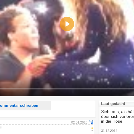
Play
d <i> werden aus Deinem Kommentar entfernt.
tte verwende "www." oder "http://" in URLs
u meinem Kommentar Antworten erscheinen.
uf dieser Seite weitere Kommentare erscheinen.
Laut gedacht
ommentar schreiben
Sieht aus, als hät
über sich verloren
in die Hose.
02.01.2015
!
31.12.2014