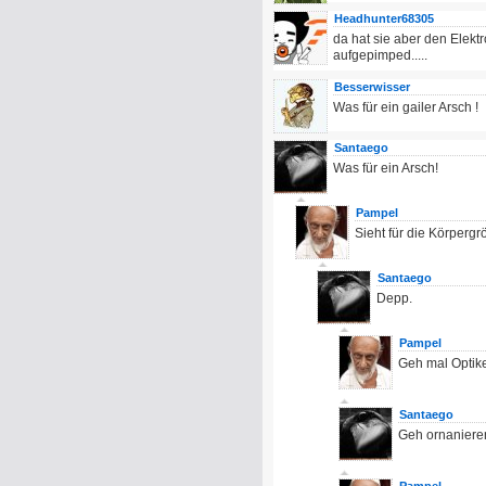
Headhunter68305
da hat sie aber den Elekt
aufgepimped.....
Besserwisser
Was für ein gailer Arsch !
Santaego
Was für ein Arsch!
Pampel
Sieht für die Körpergr
Santaego
Depp.
Pampel
Geh mal Optike
Santaego
Geh ornaniere