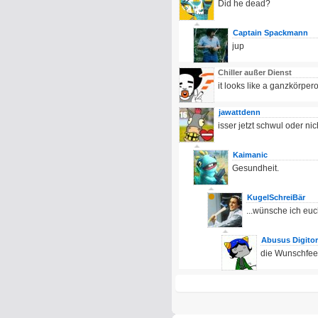
Did he dead?
Captain Spackmann
jup
Chiller außer Dienst
it looks like a ganzkörpe
jawattdenn
isser jetzt schwul oder nic
Kaimanic
Gesundheit.
KugelSchreiBär
...wünsche ich euc
Abusus Digito
die Wunschfee 