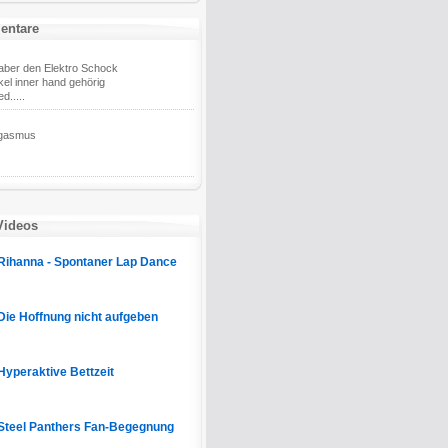
entare
 aber den Elektro Schock
kel inner hand gehörig
d.....
ngasmus
Videos
Rihanna - Spontaner Lap Dance
Die Hoffnung nicht aufgeben
Hyperaktive Bettzeit
Steel Panthers Fan-Begegnung