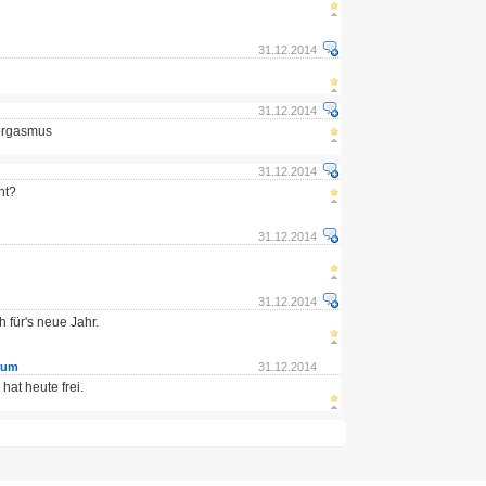
31.12.2014
31.12.2014
rorgasmus
31.12.2014
ht?
31.12.2014
31.12.2014
h für's neue Jahr.
rum
31.12.2014
hat heute frei.