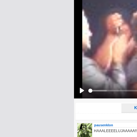
Name:
E-Mail-Adresse (optional):
Kommentar:
Alle HTML-Tags außer <br>, <strike> un
URLs werden automatisch umgewandelt. Bi
Ich möchte eine E-Mail, wenn z
Ich möchte eine E-Mail, wenn a
Play
K
pausenklon
HAAALEEEELUJAAAAA!!!