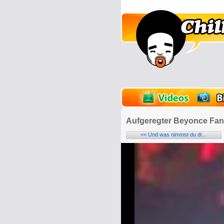
lder
Onlinespiele
Aufgeregter Beyonce Fan
<< Und was nimmst du di...