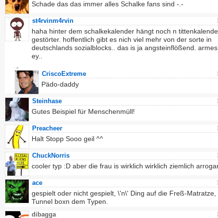
Schade das das immer alles Schalke fans sind -.-
st4rvinm4rvin
haha hinter dem schalkekalender hängt noch n tittenkalender
gestörter. hoffentlich gibt es nich viel mehr von der sorte in
deutschlands sozialblocks.. das is ja angsteinflößend. armes
ey..
CriscoExtreme
Pädo-daddy
Steinhase
Gutes Beispiel für Menschenmüll!
Preacheer
Halt Stopp Sooo geil ^^
ChuckNorris
cooler typ :D aber die frau is wirklich wirklich ziemlich arroga
ace
gespielt oder nicht gespielt, \'n\' Ding auf die Freß-Matratze,
Tunnel boxn dem Typen.
dibagga