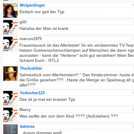
Wolperdinger
Einfach nur geil der Typ
gilli
Hahaha der Man ist krank
marcus1975
Frauentausch ist das Allerletzte! So ein verdammtes TV-Tea
hetzen Gutmenschenschlampen auf Menschen die dann ir
ausrasten - kann die "Verlierer" echt gut verstehen! Mein Beil
Schämt Euch - RTL2
TheJoshGer
Sahnestück vom Allerfeinsten!!! " Das Kinderzimmer..haste 
die Größe gesehen???...Haste die Menge an Spielzeug äh
allet???"
Yorkscher123
Das ist ja mal ein krasser Typ
Marcy
Was wollte der von dem Kind ???? (Außziehen) ???
datimsa
...dumm,dümmer,andi!