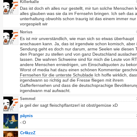
Killerkalle
Das ist doch eh alles nur gestellt, mir tun solche Menschen l
alles glauben was sie da im Fernsehn bringen. Ich seh das a
unterhaltung obwohls schon traurig ist das einem immer nur
vorgespielt wir
Norius
Es ist mir unverständlich, wie man sich so etwas überhaupt
anschauen kann. Ja, das ist irgendwie schon komisch, aber 
Sendung geht es doch nur darum, arme Seelen wie diesen 
den Pranger zu stellen und von ganz Deutschland auslache
lassen. Die wahren Schweine sind für mich die Leute von RTL
andere Menschen erniedrigen, um Einschaltquoten zu bek
Worst of media hat dazu einen schönen Kommentar geschri
Fernsehen für die unterste Schublade
Ich hoffe wirklich, das
irgendwann so richtig auf die Fresse fliegen mit ihrem
Gafferfernsehen und dass die deutschsprachige Bevölkerun
irgendwann mal aufwacht.
Semmel
ja geil der sagt fleischpflantzerl ist obst/gemüse xD
päynis
-:O
Cr4kzzZ