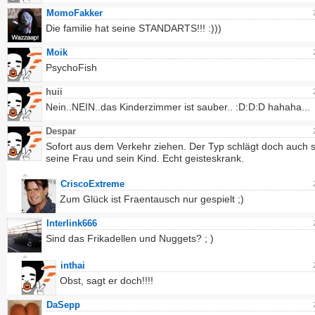
MomoFakker
Die familie hat seine STANDARTS!!! :)))
Moik
PsychoFish
huii
Nein..NEIN..das Kinderzimmer ist sauber.. :D:D:D hahaha...
Despar
Sofort aus dem Verkehr ziehen. Der Typ schlägt doch auch s
seine Frau und sein Kind. Echt geisteskrank.
CriscoExtreme
Zum Glück ist Fraentausch nur gespielt ;)
Interlink666
Sind das Frikadellen und Nuggets? ; )
inthai
Obst, sagt er doch!!!!
DaSepp