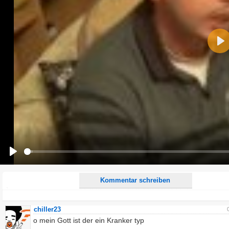
Name:
Pla
E-Mail-Adresse (optional):
Kommentar:
Alle HTML-Tags außer <br>, <strike> und <i> werden aus Deinem Kommentar entfernt.
URLs werden automatisch umgewandelt. Bitte verwende "www." oder "http://" in URLs
Ich möchte eine E-Mail, wenn zu meinem Kommentar Antworten erscheinen.
Ich möchte eine E-Mail, wenn auf dieser Seite weitere Kommentare erscheinen.
Play
Kommentar schreiben
chiller23
o mein Gott ist der ein Kranker typ