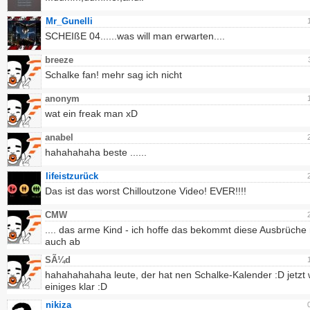
Mr_Gunelli
SCHEIßE 04......was will man erwarten....
breeze
Schalke fan! mehr sag ich nicht
anonym
wat ein freak man xD
anabel
hahahahaha beste ......
lifeistzurück
Das ist das worst Chilloutzone Video! EVER!!!!
CMW
.... das arme Kind - ich hoffe das bekommt diese Ausbrüche 
auch ab
SÃ¼d
hahahahahaha leute, der hat nen Schalke-Kalender :D jetzt 
einiges klar :D
nikiza