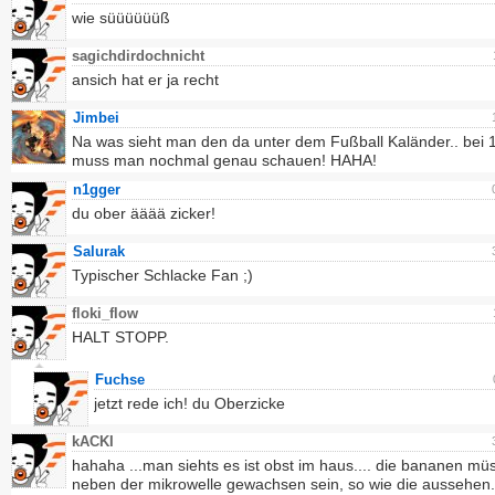
wie süüüüüüß
sagichdirdochnicht
ansich hat er ja recht
Jimbei
Na was sieht man den da unter dem Fußball Kaländer.. bei 
muss man nochmal genau schauen! HAHA!
n1gger
du ober ääää zicker!
Salurak
Typischer Schlacke Fan ;)
floki_flow
HALT STOPP.
Fuchse
jetzt rede ich! du Oberzicke
kACKI
hahaha ...man siehts es ist obst im haus.... die bananen mü
neben der mikrowelle gewachsen sein, so wie die aussehen.