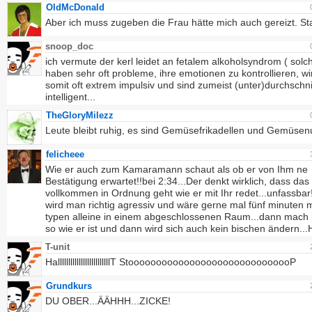
OldMcDonald
Aber ich muss zugeben die Frau hätte mich auch gereizt. S
snoop_doc
ich vermute der kerl leidet an fetalem alkoholsyndrom ( solc
haben sehr oft probleme, ihre emotionen zu kontrollieren, w
somit oft extrem impulsiv und sind zumeist (unter)durchschnit
intelligent...
TheGloryMilezz
Leute bleibt ruhig, es sind Gemüsefrikadellen und Gemüsen
felicheee
Wie er auch zum Kamaramann schaut als ob er von Ihm ne
Bestätigung erwartet!!bei 2:34...Der denkt wirklich, dass das
vollkommen in Ordnung geht wie er mit Ihr redet...unfassbar!
wird man richtig agressiv und wäre gerne mal fünf minuten 
typen alleine in einem abgeschlossenen Raum...dann mach 
so wie er ist und dann wird sich auch kein bischen ändern.
T-unit
HalllllllllllllllllllllllllT StoooooooooooooooooooooooooooooP
Grundkurs
DU OBER...ÄÄHHH...ZICKE!