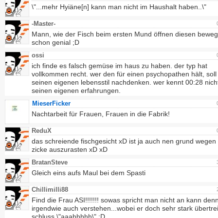
\"...mehr Hyiäne[n] kann man nicht im Haushalt haben..\"
-Master-
Mann, wie der Fisch beim ersten Mund öffnen diesen bewegt,
schon genial ;D
ossi
ich finde es falsch gemüse im haus zu haben. der typ hat
vollkommen recht. wer den für einen psychopathen hält, soll
seinen eigenen lebensstil nachdenken. wer kennt 00:28 nich
seinen eigenen erfahrungen.
MieserFicker
Nachtarbeit für Frauen, Frauen in die Fabrik!
ReduX
das schreiende fischgesicht xD ist ja auch nen grund wegen
zicke auszurasten xD xD
BratanSteve
Gleich eins aufs Maul bei dem Spasti
Chillimilli88
Find die Frau ASI!!!!!!! sowas spricht man nicht an kann denn
irgendwie auch verstehen...wobei er doch sehr stark übertr
schluss \"aaahhhhh\" :D