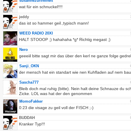
susannezurfreiheit
wat für ein schnuckel!!!!
jeddy
das ist so hammer geil.,typisch mann!
WEED RADIO 20XI
HALT STOOOP ;) hahahaha *g* Richtig megast ;)
Nero
geeeiil bitte sagt mir das über den kerl ne ganze folge gedr
Sanji_OKN
der mensch hat ein standart wie nen Kuhfladen auf nem ba
Sascha777
Bleib doch mal ruhig (bitte). Nein halt deine Schnauze du sc
Zicke. LOL was hat der den genommen
MomoFakker
0:23 die visage zu geil voll der FISCH ;-)
BUDDAH
Kranker Typ!!!