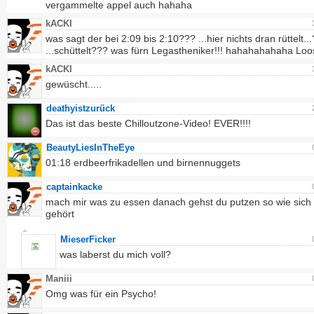
vergammelte appel auch hahaha
kACKI
was sagt der bei 2:09 bis 2:10??? ...hier nichts dran rüttelt..
...schüttelt??? was fürn Legastheniker!!! hahahahahaha Loo
kACKI
gewüscht.....
deathyistzurück
Das ist das beste Chilloutzone-Video! EVER!!!!
BeautyLiesInTheEye
01:18 erdbeerfrikadellen und birnennuggets
captainkacke
mach mir was zu essen danach gehst du putzen so wie sich
gehört
MieserFicker
was laberst du mich voll?
Maniii
Omg was für ein Psycho!