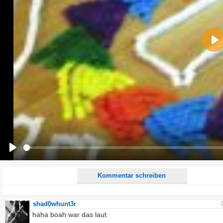
Name:
Pla
E-Mail-Adresse (optional):
Kommentar:
Alle HTML-Tags außer <br>, <strike> und <i> werden aus Deinem Kommentar entfernt.
URLs werden automatisch umgewandelt. Bitte verwende "www." oder "http://" in URLs
Ich möchte eine E-Mail, wenn zu meinem Kommentar Antworten erscheinen.
Ich möchte eine E-Mail, wenn auf dieser Seite weitere Kommentare erscheinen.
Play
Kommentar schreiben
shad0whunt3r
haha boah war das laut