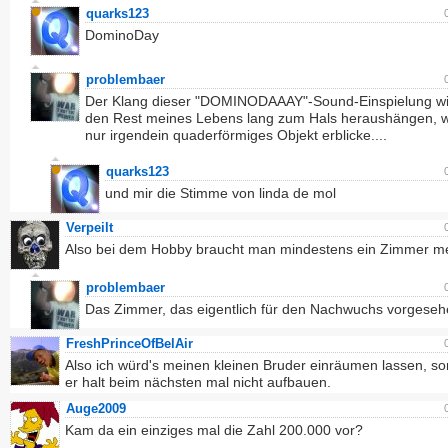
quarks123
DominoDay
problembaer
Der Klang dieser "DOMINODAAAY"-Sound-Einspielung wi
den Rest meines Lebens lang zum Hals heraushängen, 
nur irgendein quaderförmiges Objekt erblicke....
quarks123
und mir die Stimme von linda de mol
Verpeilt
Also bei dem Hobby braucht man mindestens ein Zimmer m
problembaer
Das Zimmer, das eigentlich für den Nachwuchs vorgeseh
FreshPrinceOfBelAir
Also ich würd's meinen kleinen Bruder einräumen lassen, so
er halt beim nächsten mal nicht aufbauen.
Auge2009
Kam da ein einziges mal die Zahl 200.000 vor?