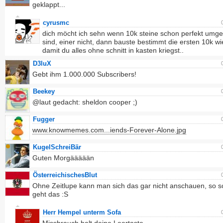
geklappt...
cyrusmc
dich möcht ich sehn wenn 10k steine schon perfekt umge
sind, einer nicht, dann bauste bestimmt die ersten 10k wi
damit du alles ohne schnitt in kasten kriegst..
D3luX
Gebt ihm 1.000.000 Subscribers!
Beekey
@laut gedacht: sheldon cooper ;)
Fugger
www.knowmemes.com...iends-Forever-Alone.jpg
KugelSchreiBär
Guten Morgäääään
ÖsterreichischesBlut
Ohne Zeitlupe kann man sich das gar nicht anschauen, so s
geht das :S
Herr Hempel unterm Sofa