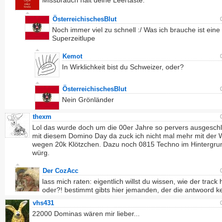
Missbrauch halt deine Leertaste.
ÖsterreichischesBlut
Noch immer viel zu schnell :/ Was ich brauche ist eine
Superzeitlupe
Kemot
In Wirklichkeit bist du Schweizer, oder?
ÖsterreichischesBlut
Nein Grönländer
thexm
Lol das wurde doch um die 00er Jahre so pervers ausgeschl
mit diesem Domino Day da zuck ich nicht mal mehr mit der
wegen 20k Klötzchen. Dazu noch 0815 Techno im Hintergru
würg.
Der CozAcc
lass mich raten: eigentlich willst du wissen, wie der track 
oder?! bestimmt gibts hier jemanden, der die antwoord ke
vhs431
22000 Dominas wären mir lieber...