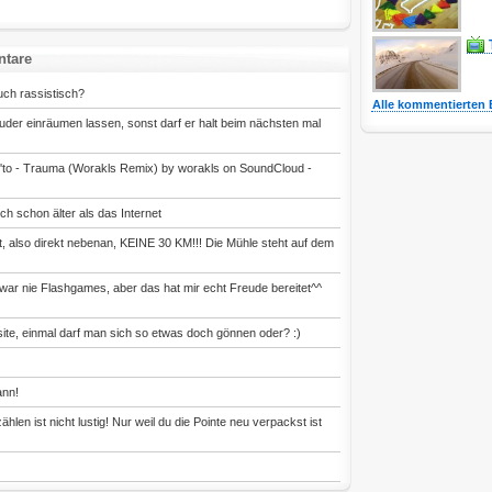
ntare
uch rassistisch?
Alle kommentierten 
uder einräumen lassen, sonst darf er halt beim nächsten mal
'to - Trauma (Worakls Remix) by worakls on SoundCloud -
 schon älter als das Internet
 also direkt nebenan, KEINE 30 KM!!! Die Mühle steht auf dem
 zwar nie Flashgames, aber das hat mir echt Freude bereitet^^
site, einmal darf man sich so etwas doch gönnen oder? :)
ann!
hlen ist nicht lustig! Nur weil du die Pointe neu verpackst ist