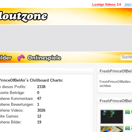
Lustige Videos
3.0
Jetzt
FreshPrinceOfBelA
rinceOfBelAir´s Chillboard Charts:
FreshPrinceOfBelAirs Fa
sichtbar.
 dieses Profils:
2338
ierte Beiträge:
0
ebene Kommentare:
47
FreshPrinceOfBel
ebene Bewertungen:
1
ehene Videos:
3026
lte Games:
12
hene Bilder:
19