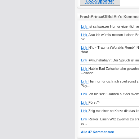
CoZ-Supporter
FreshPrinceOfBelAir's Komme
Link
Ist schwarzer Humor eigentlich a
Link
Also ich würd's meinen kleinen Br
nic...
Link
N'to - Trauma (Worakls Remix) N
Hear ...
Link
@muhahahahr: Der Spruch ist auch
Link
Hab in Bad Zwischenahn gewohnt,
Gelände ...
Link
Hier nur für dich, ich spiel sonst
Play...
Link
Ich bin seit 3 Jahren auf der Web
Link
Först^^
Link
Zeig mir einer ne Katze die das k
Link
Reiker: Einen Witz zweimal zu erzä
es...
Alle 47 Kommentare