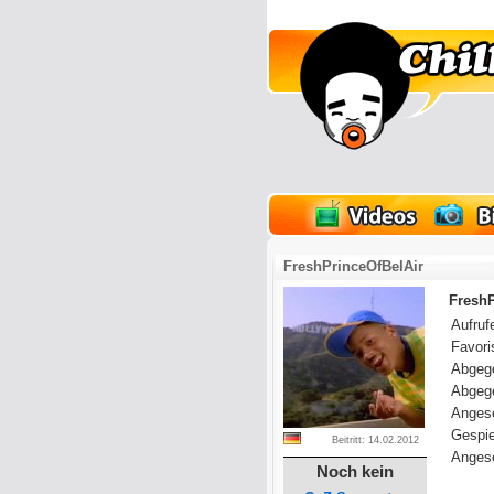
lder
Onlinespiele
FreshPrinceOfBelAir
FreshP
Aufrufe
Favoris
Abgeg
Abgeg
Anges
Gespie
Beitritt: 14.02.2012
Angese
Noch kein