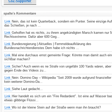
CoZ-Supporter
spalte's Kommentare
Link
Nein, das ist kein Quarterback, sondern ein Punter. Seine einzige Au
das Schießen, je nach ...
Link
Geholfen hat es nichts, zu ihrem angekündigten Marsch kamen nur 
Rechtsextreme. Dafür aber 600 Geg...
Link
Bundesregierung | Aktuelles | Fernmeldeaufklärung des
Bundesnachrichtendienstes Dem habe ich nichts ...
Link
Mal eine durchaus ernst gemeinte Frage: Könnte man damit auch ei
sichtbar machen?
Link
Sicher? Auch wenn es ne Strafe von ungefähr 100 Yards wären, aber
gegen Ende des Videos zu...
Link
Nein: Domino Day – Wikipedia "Seit 2009 wurde aufgrund finanzielle
kein weiterer Domino-Da...
Link
Siehe Laut gedacht...
Link
Hier handelt es sich um ein "Fire Redardent". Ist eine auf Wasser ba
etwas glibbrige Flüssi...
Link
Wo ist der kleine Stein auf der Straße wenn man ihn braucht?