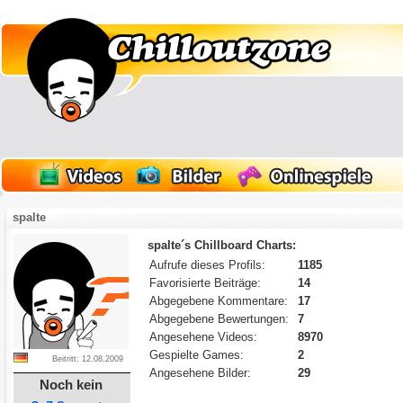
spalte
spalte´s Chillboard Charts:
Aufrufe dieses Profils:
1185
Favorisierte Beiträge:
14
Abgegebene Kommentare:
17
Abgegebene Bewertungen:
7
Angesehene Videos:
8970
Gespielte Games:
2
Beitritt: 12.08.2009
Angesehene Bilder:
29
Noch kein