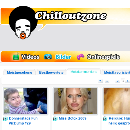
Meistkommentierte
Meistgesehene
Bestbewertete
Meistfavorisier
1
...
2
3
4
Donnerstags Fun
Miss Botox 2009
Reliquie: Hu
PicDump #29
heilig gespr