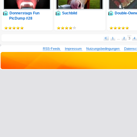
Donnerstags Fun
Suchbild
Double-Own
PicDump #28
1
...
2
3
4
RSS-Feeds
Impressum
Nutzungsbedingungen
Datensc