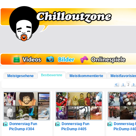
Bestbewertete
Meistgesehene
Meistkommentierte
Meistfavorisie
1
2
3
Donnerstag Fun
Donnerstag Fun
Donnerstag 
PicDump #304
PicDump #405
PicDump #4