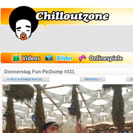
Donnerstag Fun PicDump #311
<< Arzt schnappt kurzze...
Nächstes >
G
#1