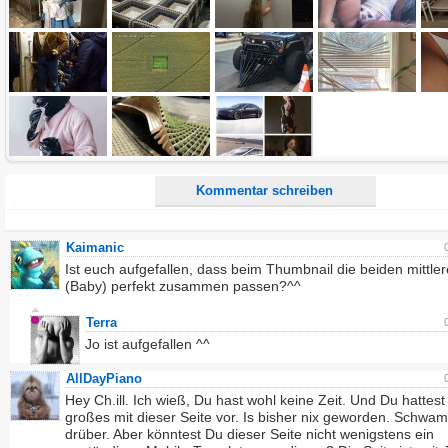
Alle HTML-Tags außer <br>, <strike> und <i> werden aus Deinem Kommentar entfernt.
URLs werden automatisch umgewandelt. Bitte verwende "www." oder "http://" in URLs
Ich möchte eine E-Mail, wenn zu meinem Kommentar Antworten erscheinen.
Ich möchte eine E-Mail, wenn auf dieser Seite weitere Kommentare erscheinen.
Kommentar schreiben
Kaimanic
Ist euch aufgefallen, dass beim Thumbnail die beiden mittler
(Baby) perfekt zusammen passen?^^
Terra
Jo ist aufgefallen ^^
AllDayPiano
Hey Ch.ill. Ich wieß, Du hast wohl keine Zeit. Und Du hattest
großes mit dieser Seite vor. Is bisher nix geworden. Schwa
drüber. Aber könntest Du dieser Seite nicht wenigstens ein