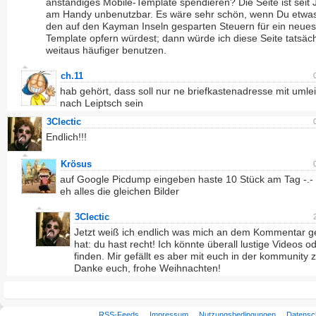
anständiges Mobile-Template spendieren? Die Seite ist seit
am Handy unbenutzbar. Es wäre sehr schön, wenn Du etwa
den auf den Kayman Inseln gesparten Steuern für ein neues
Template opfern würdest; dann würde ich diese Seite tatsäch
weitaus häufiger benutzen.
ch.11
hab gehört, dass soll nur ne briefkastenadresse mit umle
nach Leiptsch sein
3Clectic
Endlich!!!
Krösus
auf Google Picdump eingeben haste 10 Stück am Tag -.-
eh alles die gleichen Bilder
3Clectic
Jetzt weiß ich endlich was mich an dem Kommentar ge
hat: du hast recht! Ich könnte überall lustige Videos od
finden. Mir gefällt es aber mit euch in der kommunity z
Danke euch, frohe Weihnachten!
RSS-Feeds
Impressum
Nutzungsbedingungen
Datensc