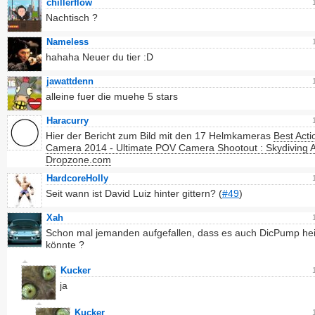
chillerflow
Nachtisch ?
Nameless
hahaha Neuer du tier :D
jawattdenn
alleine fuer die muehe 5 stars
Haracurry
Hier der Bericht zum Bild mit den 17 Helmkameras
Best Acti
Camera 2014 - Ultimate POV Camera Shootout : Skydiving Ar
Dropzone.com
HardcoreHolly
Seit wann ist David Luiz hinter gittern? (
#49
)
Xah
Schon mal jemanden aufgefallen, dass es auch DicPump he
könnte ?
Kucker
ja
Kucker