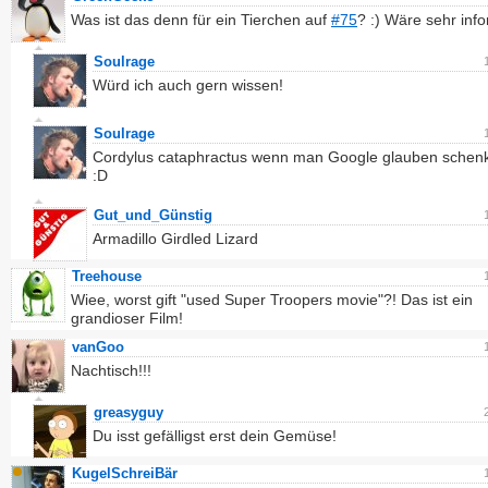
Was ist das denn für ein Tierchen auf
#75
? :) Wäre sehr info
Soulrage
Würd ich auch gern wissen!
Soulrage
Cordylus cataphractus wenn man Google glauben schenk
:D
Gut_und_Günstig
Armadillo Girdled Lizard
Treehouse
Wiee, worst gift "used Super Troopers movie"?! Das ist ein
grandioser Film!
vanGoo
Nachtisch!!!
greasyguy
Du isst gefälligst erst dein Gemüse!
KugelSchreiBär