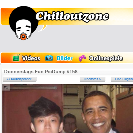
Donnerstags Fun PicDump #158
<< Kolibrispender
Nächstes >
Eine Flugsho
#1