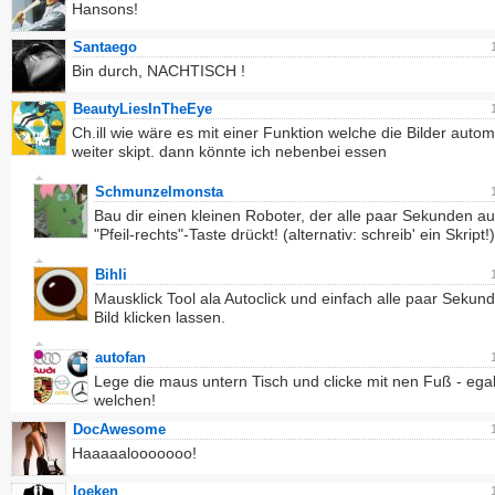
Hansons!
Santaego
Bin durch, NACHTISCH !
BeautyLiesInTheEye
Ch.ill wie wäre es mit einer Funktion welche die Bilder autom
weiter skipt. dann könnte ich nebenbei essen
Schmunzelmonsta
Bau dir einen kleinen Roboter, der alle paar Sekunden au
"Pfeil-rechts"-Taste drückt! (alternativ: schreib' ein Skript!)
Bihli
Mausklick Tool ala Autoclick und einfach alle paar Sekun
Bild klicken lassen.
autofan
Lege die maus untern Tisch und clicke mit nen Fuß - ega
welchen!
DocAwesome
Haaaaalooooooo!
loeken