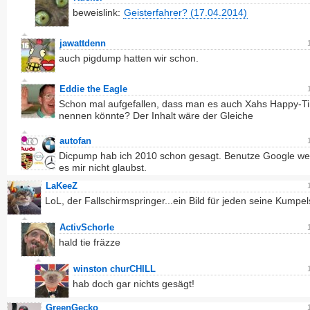
beweislink:
Geisterfahrer? (17.04.2014)
jawattdenn
auch pigdump hatten wir schon.
Eddie the Eagle
Schon mal aufgefallen, dass man es auch Xahs Happy-T
nennen könnte? Der Inhalt wäre der Gleiche
autofan
Dicpump hab ich 2010 schon gesagt. Benutze Google w
es mir nicht glaubst.
LaKeeZ
LoL, der Fallschirmspringer...ein Bild für jeden seine Kumpel
ActivSchorle
hald tie fräzze
winston churCHILL
hab doch gar nichts gesägt!
GreenGecko