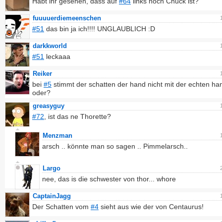
Habt ihr gesehen, dass auf
#64
links noch Chuck ist?
fuuuuerdiemeenschen
#51
das bin ja ich!!!! UNGLAUBLICH :D
darkkworld
#51
leckaaa
Reiker
bei
#5
stimmt der schatten der hand nicht mit der echten ha
oder?
greasyguy
#72
, ist das ne Thorette?
Menzman
arsch .. könnte man so sagen .. Pimmelarsch..
Largo
nee, das is die schwester von thor... whore
CaptainJagg
Der Schatten vom
#4
sieht aus wie der von Centaurus!