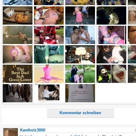
Name:
E-Mail-Adresse (optional):
Kommentar:
Alle HTML-Tags außer <br>, <strike> und <i> werden aus Deinem Kommentar entfernt.
URLs werden automatisch umgewandelt. Bitte verwende "www." oder "http://" in URLs
Ich möchte eine E-Mail, wenn zu meinem Kommentar Antworten erscheinen.
Ich möchte eine E-Mail, wenn auf dieser Seite weitere Kommentare erscheinen.
Kommentar schreiben
Kantholz3000