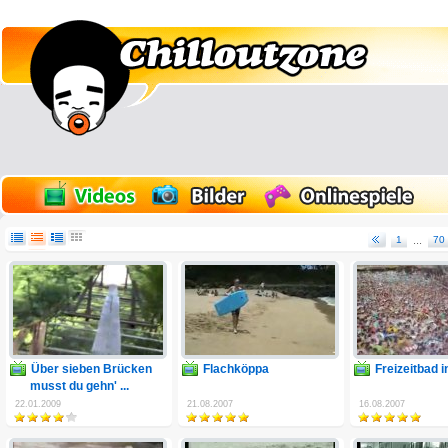
1
...
70
Über sieben Brücken
Flachköppa
Freizeitbad 
musst du gehn' ...
22.01.2009
21.08.2007
16.08.2007