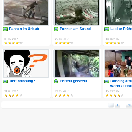
Pannen im Urlaub
Pannen am Strand
Lecker Früh
06.07.2007
25.06.2007
13.06.2007
Tierendlösung?
Perfekt geweckt
Dancing aro
World Outta
31.05.2007
28.05.2007
15.03.2007
1
...
70