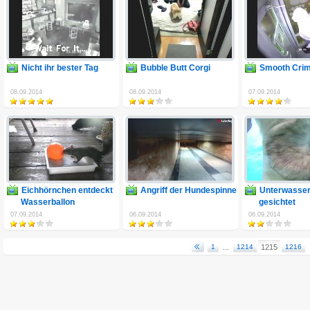
Nicht ihr bester Tag
Bubble Butt Corgi
Smooth Crim
08.09.2014
08.09.2014
07.09.2014
Eichhörnchen entdeckt
Angriff der Hundespinne
Unterwasser
Wasserballon
gesichtet
07.09.2014
06.09.2014
06.09.2014
1
...
1214
1215
1216