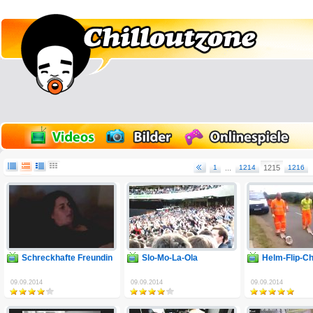
1
...
1214
1215
1216
Schreckhafte Freundin
Slo-Mo-La-Ola
Helm-Flip-Ch
09.09.2014
09.09.2014
09.09.2014