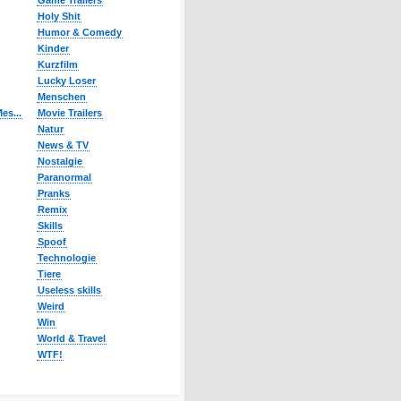
Game Trailers
Holy Shit
Humor & Comedy
Kinder
Kurzfilm
Lucky Loser
Menschen
es...
Movie Trailers
Natur
News & TV
Nostalgie
Paranormal
Pranks
Remix
Skills
Spoof
Technologie
Tiere
Useless skills
Weird
Win
World & Travel
WTF!