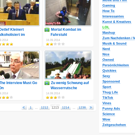
Movie und Film
Gaming
How To
Interessantes
Kunst & Kreatives
LOL
Detlef Kleinert
Mortal Kombat im
Mashup
alkoholisiert im
Fahrstuhl
Zum Nachdenken / M
Bundestag
9.2014
16.09.2014
Musik & Sound
Nerd
Nice
Owned
Persönlichkeiten
Quickies
Sexy
Sponsored
The Interview Must Go
Zu wenig Schwung auf
Sport
On
Wasserrutsche
Thug Life
9.2014
14.09.2014
TikTok
Vines
1
...
1212
1213
1214
...
1236
Funny Ads
Science
Wow
Zeitgeschehen