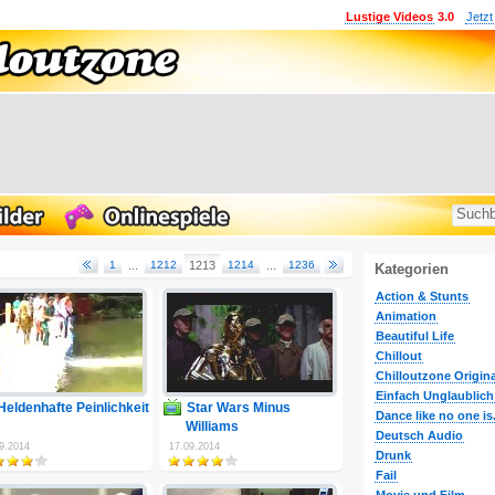
Lustige Videos
3.0
Jetzt
1
...
1212
1213
1214
...
1236
Kategorien
Action & Stunts
Animation
Beautiful Life
Chillout
Chilloutzone Origina
Einfach Unglaublich
Heldenhafte Peinlichkeit
Star Wars Minus
Dance like no one is.
Williams
Deutsch Audio
9.2014
17.09.2014
Drunk
Fail